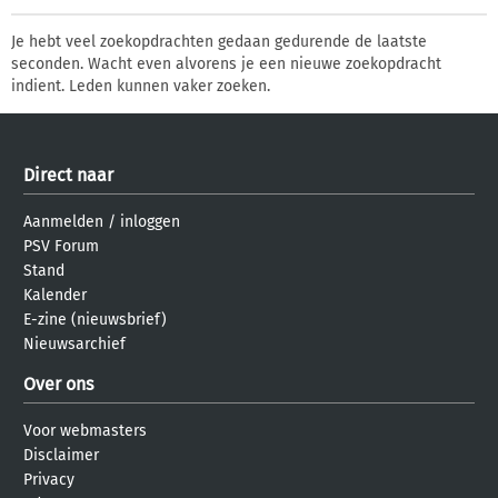
Je hebt veel zoekopdrachten gedaan gedurende de laatste
seconden. Wacht even alvorens je een nieuwe zoekopdracht
indient. Leden kunnen vaker zoeken.
Direct naar
Aanmelden
/
inloggen
PSV Forum
Stand
Kalender
E-zine (nieuwsbrief)
Nieuwsarchief
Over ons
Voor webmasters
Disclaimer
Privacy