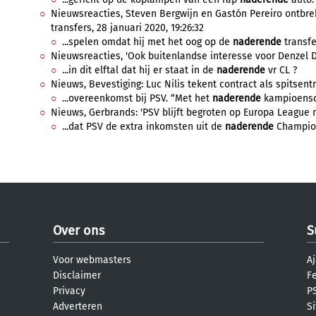
Nieuwsreacties, Steven Bergwijn en Gastón Pereiro ontbr
transfers, 28 januari 2020, 19:26:32
...spelen omdat hij met het oog op de
naderende
transfe
Nieuwsreacties, 'Ook buitenlandse interesse voor Denzel Dum
...in dit elftal dat hij er staat in de
naderende
vr CL ?
Nieuws, Bevestiging: Luc Nilis tekent contract als spitsentrai
...overeenkomst bij PSV. “Met het
naderende
kampioensch
Nieuws, Gerbrands: 'PSV blijft begroten op Europa League niv
...dat PSV de extra inkomsten uit de
naderende
Champions
Over ons
S
Voor webmasters
Aj
Disclaimer
F
Privacy
PS
Adverteren
S