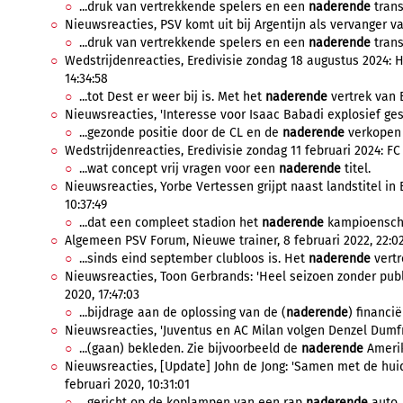
...druk van vertrekkende spelers en een
naderende
trans
Nieuwsreacties, PSV komt uit bij Argentijn als vervanger va
...druk van vertrekkende spelers en een
naderende
trans
Wedstrijdenreacties, Eredivisie zondag 18 augustus 2024: 
14:34:58
...tot Dest er weer bij is. Met het
naderende
vertrek van B
Nieuwsreacties, 'Interesse voor Isaac Babadi explosief gest
...gezonde positie door de CL en de
naderende
verkopen 
Wedstrijdenreacties, Eredivisie zondag 11 februari 2024: FC
...wat concept vrij vragen voor een
naderende
titel.
Nieuwsreacties, Yorbe Vertessen grijpt naast landstitel in B
10:37:49
...dat een compleet stadion het
naderende
kampioenschap
Algemeen PSV Forum, Nieuwe trainer, 8 februari 2022, 22:02
...sinds eind september clubloos is. Het
naderende
vertr
Nieuwsreacties, Toon Gerbrands: 'Heel seizoen zonder publ
2020, 17:47:03
...bijdrage aan de oplossing van de (
naderende
) financi
Nieuwsreacties, 'Juventus en AC Milan volgen Denzel Dumfrie
...(gaan) bekleden. Zie bijvoorbeeld de
naderende
Amerik
Nieuwsreacties, [Update] John de Jong: 'Samen met de huidig
februari 2020, 10:31:01
...gericht op de koplampen van een rap
naderende
auto.