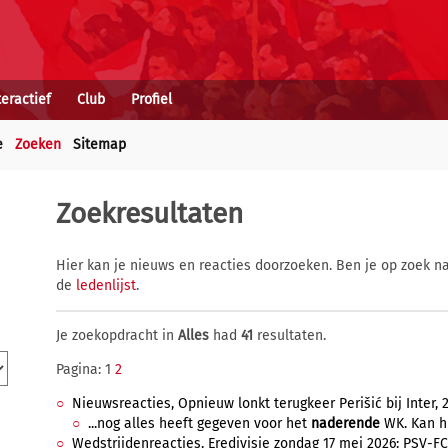
teractief
Club
Profiel
e
Zoeken
Sitemap
Zoekresultaten
Hier kan je nieuws en reacties doorzoeken. Ben je op zoek na
de
ledenlijst
.
Je zoekopdracht in
Alles
had
41
resultaten.
Pagina: 1
2
Nieuwsreacties, Opnieuw lonkt terugkeer Perišić bij Inter, 20
...nog alles heeft gegeven voor het
naderende
WK. Kan hi
Wedstrijdenreacties, Eredivisie zondag 17 mei 2026: PSV-FC 