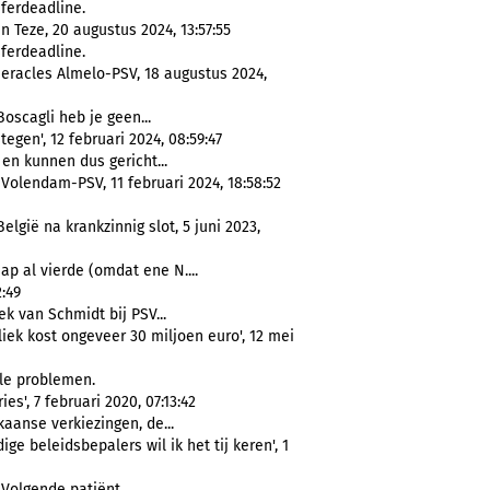
ferdeadline.
n Teze, 20 augustus 2024, 13:57:55
ferdeadline.
Heracles Almelo-PSV, 18 augustus 2024,
oscagli heb je geen...
egen', 12 februari 2024, 08:59:47
en kunnen dus gericht...
 Volendam-PSV, 11 februari 2024, 18:58:52
elgië na krankzinnig slot, 5 juni 2023,
 al vierde (omdat ene N....
:49
ek van Schmidt bij PSV...
iek kost ongeveer 30 miljoen euro', 12 mei
ële problemen.
s', 7 februari 2020, 07:13:42
aanse verkiezingen, de...
e beleidsbepalers wil ik het tij keren', 1
 Volgende patiënt.