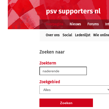
Voorpagina
Nieuws
Forums
In
Over ons
Social
Ledenlijst
Wie onlin
Zoeken naar
Zoekterm
Zoekgebied