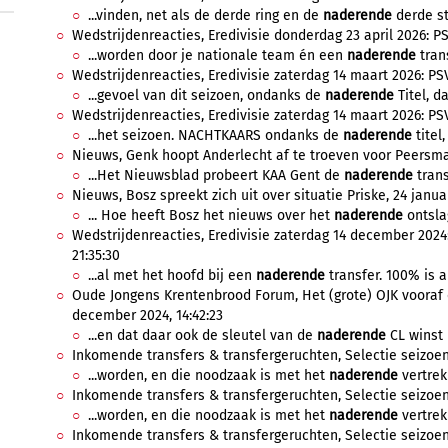
...vinden, net als de derde ring en de
naderende
derde st
Wedstrijdenreacties, Eredivisie donderdag 23 april 2026: PSV
...worden door je nationale team én een
naderende
trans
Wedstrijdenreacties, Eredivisie zaterdag 14 maart 2026: PS
...gevoel van dit seizoen, ondanks de
naderende
Titel, da
Wedstrijdenreacties, Eredivisie zaterdag 14 maart 2026: PS
...het seizoen. NACHTKAARS ondanks de
naderende
titel,
Nieuws, Genk hoopt Anderlecht af te troeven voor Peersman,
...Het Nieuwsblad probeert KAA Gent de
naderende
trans
Nieuws, Bosz spreekt zich uit over situatie Priske, 24 januar
... Hoe heeft Bosz het nieuws over het
naderende
ontslag
Wedstrijdenreacties, Eredivisie zaterdag 14 december 202
21:35:30
...al met het hoofd bij een
naderende
transfer. 100% is al
Oude Jongens Krentenbrood Forum, Het (grote) OJK vooraf en
december 2024, 14:42:23
...en dat daar ook de sleutel van de
naderende
CL winst l
Inkomende transfers & transfergeruchten, Selectie seizoen 
...worden, en die noodzaak is met het
naderende
vertrek 
Inkomende transfers & transfergeruchten, Selectie seizoen 
...worden, en die noodzaak is met het
naderende
vertrek 
Inkomende transfers & transfergeruchten, Selectie seizoen 