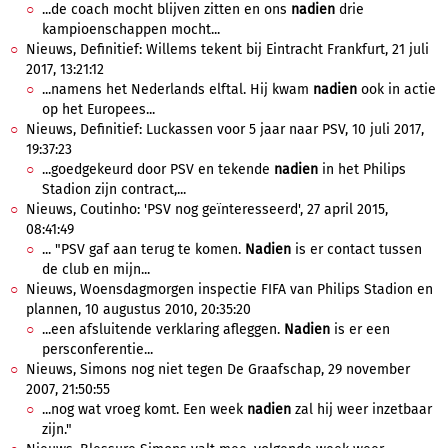
...de coach mocht blijven zitten en ons
nadien
drie
kampioenschappen mocht...
Nieuws, Definitief: Willems tekent bij Eintracht Frankfurt, 21 juli
2017, 13:21:12
...namens het Nederlands elftal. Hij kwam
nadien
ook in actie
op het Europees...
Nieuws, Definitief: Luckassen voor 5 jaar naar PSV, 10 juli 2017,
19:37:23
...goedgekeurd door PSV en tekende
nadien
in het Philips
Stadion zijn contract,...
Nieuws, Coutinho: 'PSV nog geïnteresseerd', 27 april 2015,
08:41:49
... "PSV gaf aan terug te komen.
Nadien
is er contact tussen
de club en mijn...
Nieuws, Woensdagmorgen inspectie FIFA van Philips Stadion en
plannen, 10 augustus 2010, 20:35:20
...een afsluitende verklaring afleggen.
Nadien
is er een
persconferentie...
Nieuws, Simons nog niet tegen De Graafschap, 29 november
2007, 21:50:55
...nog wat vroeg komt. Een week
nadien
zal hij weer inzetbaar
zijn."