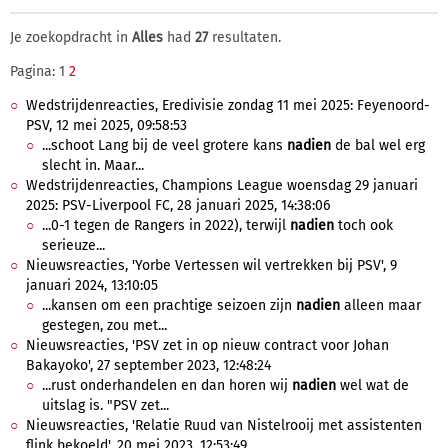
Je zoekopdracht in
Alles
had
27
resultaten.
Pagina: 1
2
Wedstrijdenreacties, Eredivisie zondag 11 mei 2025: Feyenoord-
PSV, 12 mei 2025, 09:58:53
...schoot Lang bij de veel grotere kans
nadien
de bal wel erg
slecht in. Maar...
Wedstrijdenreacties, Champions League woensdag 29 januari
2025: PSV-Liverpool FC, 28 januari 2025, 14:38:06
...0-1 tegen de Rangers in 2022), terwijl
nadien
toch ook
serieuze...
Nieuwsreacties, 'Yorbe Vertessen wil vertrekken bij PSV', 9
januari 2024, 13:10:05
...kansen om een prachtige seizoen zijn
nadien
alleen maar
gestegen, zou met...
Nieuwsreacties, 'PSV zet in op nieuw contract voor Johan
Bakayoko', 27 september 2023, 12:48:24
...rust onderhandelen en dan horen wij
nadien
wel wat de
uitslag is. "PSV zet...
Nieuwsreacties, 'Relatie Ruud van Nistelrooij met assistenten
flink bekoeld', 20 mei 2023, 12:53:49