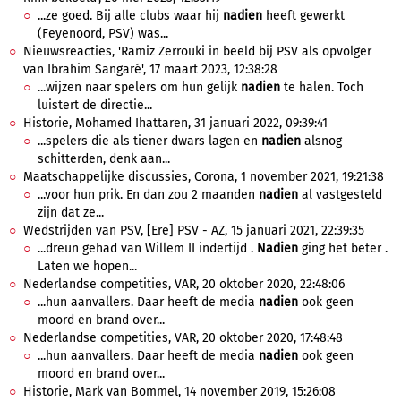
...ze goed. Bij alle clubs waar hij
nadien
heeft gewerkt
(Feyenoord, PSV) was...
Nieuwsreacties, 'Ramiz Zerrouki in beeld bij PSV als opvolger
van Ibrahim Sangaré', 17 maart 2023, 12:38:28
...wijzen naar spelers om hun gelijk
nadien
te halen. Toch
luistert de directie...
Historie, Mohamed Ihattaren, 31 januari 2022, 09:39:41
...spelers die als tiener dwars lagen en
nadien
alsnog
schitterden, denk aan...
Maatschappelijke discussies, Corona, 1 november 2021, 19:21:38
...voor hun prik. En dan zou 2 maanden
nadien
al vastgesteld
zijn dat ze...
Wedstrijden van PSV, [Ere] PSV - AZ, 15 januari 2021, 22:39:35
...dreun gehad van Willem II indertijd .
Nadien
ging het beter .
Laten we hopen...
Nederlandse competities, VAR, 20 oktober 2020, 22:48:06
...hun aanvallers. Daar heeft de media
nadien
ook geen
moord en brand over...
Nederlandse competities, VAR, 20 oktober 2020, 17:48:48
...hun aanvallers. Daar heeft de media
nadien
ook geen
moord en brand over...
Historie, Mark van Bommel, 14 november 2019, 15:26:08