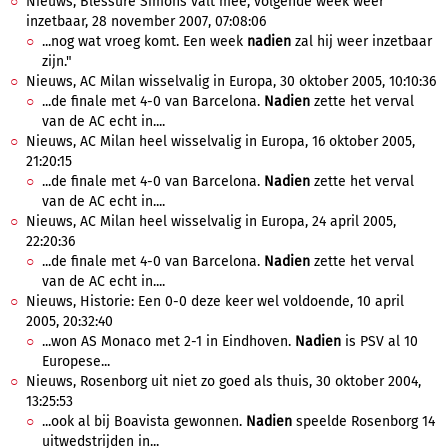
Nieuws, Blessure Simons valt mee, volgende week weer
inzetbaar, 28 november 2007, 07:08:06
...nog wat vroeg komt. Een week
nadien
zal hij weer inzetbaar
zijn."
Nieuws, AC Milan wisselvalig in Europa, 30 oktober 2005, 10:10:36
...de finale met 4-0 van Barcelona.
Nadien
zette het verval
van de AC echt in....
Nieuws, AC Milan heel wisselvalig in Europa, 16 oktober 2005,
21:20:15
...de finale met 4-0 van Barcelona.
Nadien
zette het verval
van de AC echt in....
Nieuws, AC Milan heel wisselvalig in Europa, 24 april 2005,
22:20:36
...de finale met 4-0 van Barcelona.
Nadien
zette het verval
van de AC echt in....
Nieuws, Historie: Een 0-0 deze keer wel voldoende, 10 april
2005, 20:32:40
...won AS Monaco met 2-1 in Eindhoven.
Nadien
is PSV al 10
Europese...
Nieuws, Rosenborg uit niet zo goed als thuis, 30 oktober 2004,
13:25:53
...ook al bij Boavista gewonnen.
Nadien
speelde Rosenborg 14
uitwedstrijden in...