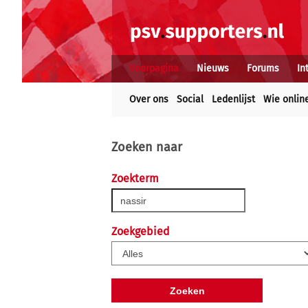
Voorpagina
Nieuws
Forums
In
Over ons
Social
Ledenlijst
Wie onlin
Zoeken naar
Zoekterm
Zoekgebied