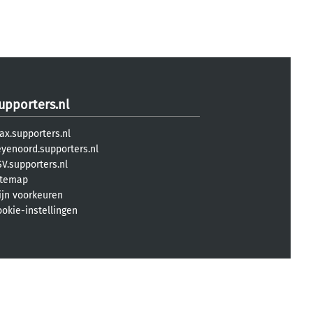
upporters.nl
ax.supporters.nl
eyenoord.supporters.nl
V.supporters.nl
itemap
ijn voorkeuren
ookie-instellingen