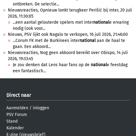
ontbreken. De selectie...
Nieuwsreacties, Opnieuw lonkt terugkeer Perišić bij Inter, 20 juli
2026, 11:30:05
...een aantal gelouterde spelers met inter
national
e ervaring
nodig (ook voor...
Nieuws, PSV lijkt ook Nagalo te verkopen, 16 juli 2026, 21:46:00
...Corum FK met de Burkinees inter
national
aan de haal te
gaan. Een akkoord...
Nieuwsreacties, Nog geen akkoord bereikt over Obispo, 14 juli
2026, 19:33:45
Je zou denken dat Lens haar fans op de
national
e feestdag
een fantastisch...
Direct naar
Aanmelden
/
inloggen
PSV Forum
Stand
Kalender
E-zine (nieuwsbrief)