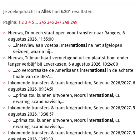
Je zoekopdracht in
Alles
had
6.201
resultaten.
Pagina: 1
2
3
4
5
...
245
246
247
248
249
Nieuws, Driouech staat open voor transfer naar Rangers, 6
augustus 2026, 11:55:00
...interview aan Voetbal Inter
national
na het afgelopen
seizoen, waarin hij...
Nieuws, Tillman haalt vernietigend uit en plaatst bom onder
langer verblijf bij Leverkusen, 6 augustus 2026, 10:24:00
...Zo veroorzaakte de Amerikaans inter
national
in de achtste
finale van de UEFA...
Inkomende transfers & transfergeruchten, Selectie 2026/2027, 6
augustus 2026, 09:34:51
...prima zou kunnen uitvoeren, Noors inter
national
, CL
ervaring, scandinavisch,...
Inkomende transfers & transfergeruchten, Selectie 2026/2027, 5
augustus 2026, 13:38:57
...prima zou kunnen uitvoeren, Noors inter
national
, CL
ervaring, scandinavisch,...
Inkomende transfers & transfergeruchten, Selectie 2026/2027, 5
augustus 2026, 13:19:39