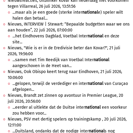
Nieuwsreacties, Uitblinker Kovář kan nederlaag niet voorkomen
tegen Villarreal, 26 juli 2026, 13:51:56
...maar als je een goede (sterke inter
national
e) speler wilt
halen dan betaal...
Nieuws, INTERVIEW | Stewart: “Bepaalde budgetten waar we ons
aan houden”, 22 juli 2026, 07:00:00
...het Eindhovens Dagblad, Voetbal Inter
national
en deze
site...
Nieuws, "Wie is er in de Eredivisie beter dan Kovar?", 21 juli
2026, 19:56:00
...samen met Tim Reedijk van Voetbal Inter
national
aangeschoven in de Heet van...
Nieuws, Ook Obispo keert terug naar Eindhoven, 21 juli 2026,
10:06:00
...gelopen, terwijl de verdediger en inter
national
van Curaçao
afgelopen...
Nieuws, Brandt zet zinnen op avontuur in Premier League, 20
juli 2026, 20:56:00
...eerder al uitlekte dat de Duitse inter
national
een voorkeur
zou hebben voor...
Nieuws, PSV met dertig spelers op trainingskamp , 20 juli 2026,
12:11:00
...Duitsland, ondanks dat de nodige inter
national
s nog