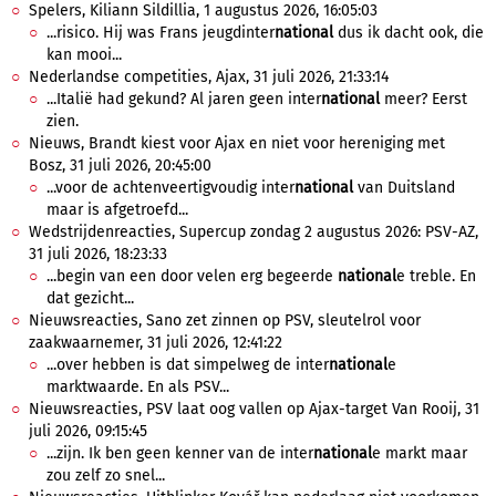
Spelers, Kiliann Sildillia, 1 augustus 2026, 16:05:03
...risico. Hij was Frans jeugdinter
national
dus ik dacht ook, die
kan mooi...
Nederlandse competities, Ajax, 31 juli 2026, 21:33:14
...Italië had gekund? Al jaren geen inter
national
meer? Eerst
zien.
Nieuws, Brandt kiest voor Ajax en niet voor hereniging met
Bosz, 31 juli 2026, 20:45:00
...voor de achtenveertigvoudig inter
national
van Duitsland
maar is afgetroefd...
Wedstrijdenreacties, Supercup zondag 2 augustus 2026: PSV-AZ,
31 juli 2026, 18:23:33
...begin van een door velen erg begeerde
national
e treble. En
dat gezicht...
Nieuwsreacties, Sano zet zinnen op PSV, sleutelrol voor
zaakwaarnemer, 31 juli 2026, 12:41:22
...over hebben is dat simpelweg de inter
national
e
marktwaarde. En als PSV...
Nieuwsreacties, PSV laat oog vallen op Ajax-target Van Rooij, 31
juli 2026, 09:15:45
...zijn. Ik ben geen kenner van de inter
national
e markt maar
zou zelf zo snel...