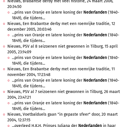
Nieuws, Brabantse derby met veel historie, 24 maart 2006,
20:34:50
...prins van Oranje en latere koning der
Nederlanden
(1840-
1849), die tijdens...
Nieuws, Een Brabantse derby met een roemrijke traditie, 12
december 2005, 20:03:46
...prins van Oranje en latere koning der
Nederlanden
(1840-
1849), die tijdens...
Nieuws, PSV al 8 seizoenen niet gewonnen in Tilburg, 15 april
2005, 23:14:09
...prins van Oranje en latere koning der
Nederlanden
(1840-
1849), die tijdens...
Nieuws, Een Brabantse derby met een roemrijke traditie, 11
november 2004, 17:23:48
...prins van Oranje en latere koning der
Nederlanden
(1840-
1849), die tijdens...
Nieuws, PSV al 7 seizoenen niet gewonnen in Tilburg, 26 maart
2004, 23:47:21
...prins van Oranje en latere koning der
Nederlanden
(1840-
1849), die tijdens...
Nieuws, Voetbalduels gaan "in gepaste sfeer" door, 20 maart
2004, 12:37:15
...overleed H.K.H. Prinses Juliana der
Nederlanden
in haar