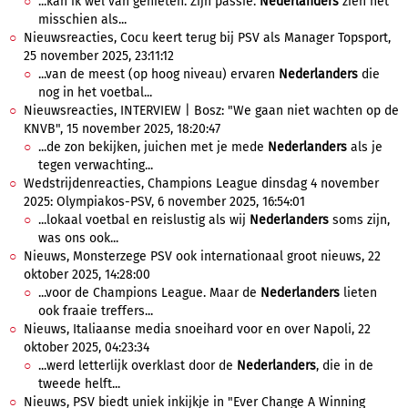
...kan ik wel van genieten. Zijn passie.
Nederlanders
zien het
misschien als...
Nieuwsreacties, Cocu keert terug bij PSV als Manager Topsport,
25 november 2025, 23:11:12
...van de meest (op hoog niveau) ervaren
Nederlanders
die
nog in het voetbal...
Nieuwsreacties, INTERVIEW | Bosz: "We gaan niet wachten op de
KNVB", 15 november 2025, 18:20:47
...de zon bekijken, juichen met je mede
Nederlanders
als je
tegen verwachting...
Wedstrijdenreacties, Champions League dinsdag 4 november
2025: Olympiakos-PSV, 6 november 2025, 16:54:01
...lokaal voetbal en reislustig als wij
Nederlanders
soms zijn,
was ons ook...
Nieuws, Monsterzege PSV ook internationaal groot nieuws, 22
oktober 2025, 14:28:00
...voor de Champions League. Maar de
Nederlanders
lieten
ook fraaie treffers...
Nieuws, Italiaanse media snoeihard voor en over Napoli, 22
oktober 2025, 04:23:34
...werd letterlijk overklast door de
Nederlanders
, die in de
tweede helft...
Nieuws, PSV biedt uniek inkijkje in "Ever Change A Winning