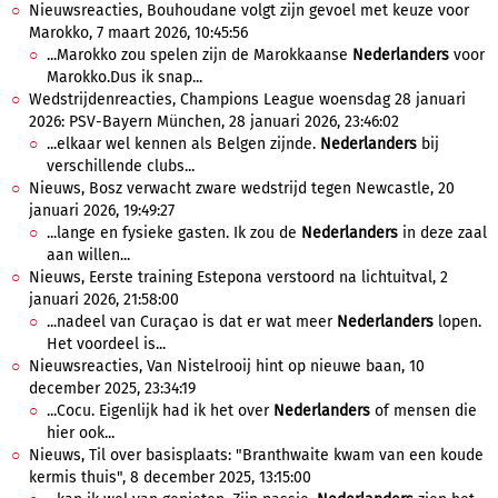
Nieuwsreacties, Bouhoudane volgt zijn gevoel met keuze voor
Marokko, 7 maart 2026, 10:45:56
...Marokko zou spelen zijn de Marokkaanse
Nederlanders
voor
Marokko.Dus ik snap...
Wedstrijdenreacties, Champions League woensdag 28 januari
2026: PSV-Bayern München, 28 januari 2026, 23:46:02
...elkaar wel kennen als Belgen zijnde.
Nederlanders
bij
verschillende clubs...
Nieuws, Bosz verwacht zware wedstrijd tegen Newcastle, 20
januari 2026, 19:49:27
...lange en fysieke gasten. Ik zou de
Nederlanders
in deze zaal
aan willen...
Nieuws, Eerste training Estepona verstoord na lichtuitval, 2
januari 2026, 21:58:00
...nadeel van Curaçao is dat er wat meer
Nederlanders
lopen.
Het voordeel is...
Nieuwsreacties, Van Nistelrooij hint op nieuwe baan, 10
december 2025, 23:34:19
...Cocu. Eigenlijk had ik het over
Nederlanders
of mensen die
hier ook...
Nieuws, Til over basisplaats: "Branthwaite kwam van een koude
kermis thuis", 8 december 2025, 13:15:00