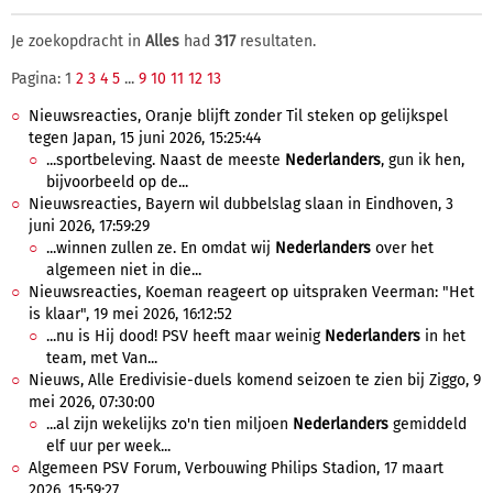
Je zoekopdracht in
Alles
had
317
resultaten.
Pagina: 1
2
3
4
5
...
9
10
11
12
13
Nieuwsreacties, Oranje blijft zonder Til steken op gelijkspel
tegen Japan, 15 juni 2026, 15:25:44
...sportbeleving. Naast de meeste
Nederlanders
, gun ik hen,
bijvoorbeeld op de...
Nieuwsreacties, Bayern wil dubbelslag slaan in Eindhoven, 3
juni 2026, 17:59:29
...winnen zullen ze. En omdat wij
Nederlanders
over het
algemeen niet in die...
Nieuwsreacties, Koeman reageert op uitspraken Veerman: "Het
is klaar", 19 mei 2026, 16:12:52
...nu is Hij dood! PSV heeft maar weinig
Nederlanders
in het
team, met Van...
Nieuws, Alle Eredivisie-duels komend seizoen te zien bij Ziggo, 9
mei 2026, 07:30:00
...al zijn wekelijks zo'n tien miljoen
Nederlanders
gemiddeld
elf uur per week...
Algemeen PSV Forum, Verbouwing Philips Stadion, 17 maart
2026, 15:59:27