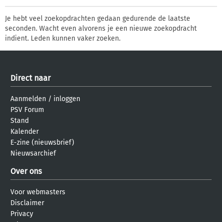
Je hebt veel zoekopdrachten gedaan gedurende de laatste
seconden. Wacht even alvorens je een nieuwe zoekopdracht
indient. Leden kunnen vaker zoeken.
Direct naar
Aanmelden
/
inloggen
PSV Forum
Stand
Kalender
E-zine (nieuwsbrief)
Nieuwsarchief
Over ons
Voor webmasters
Disclaimer
Privacy