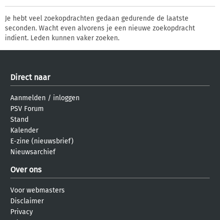
Je hebt veel zoekopdrachten gedaan gedurende de laatste
seconden. Wacht even alvorens je een nieuwe zoekopdracht
indient. Leden kunnen vaker zoeken.
Direct naar
Aanmelden
/
inloggen
PSV Forum
Stand
Kalender
E-zine (nieuwsbrief)
Nieuwsarchief
Over ons
Voor webmasters
Disclaimer
Privacy