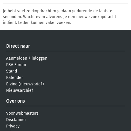
Je hebt veel zoekopdrachten gedaan gedurende de laatste
seconden. Wacht even alvorens je een nieuwe zoekopdracht
indient. Leden kunnen vaker zoeken.
Direct naar
Aanmelden
/
inloggen
PSV Forum
Stand
Kalender
E-zine (nieuwsbrief)
Nieuwsarchief
Over ons
Voor webmasters
Disclaimer
Privacy