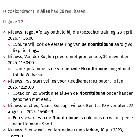
Je zoekopdracht in
Alles
had
26
resultaten.
Pagina: 1
2
Nieuws, Tegel Afellay onthuld bij drukbezochte training, 28 april
2026, 11:55:00
...vol, terwijl ook de eerste ring van de
noordtribune
aardig vol
liep richting...
Nieuws, Van der Kuijlen geëerd met promenade, 30 november
2025, 11:30:00
...van zijn familie is de vernieuwde
Noordtribune
omgedoopt
tot de Willy van...
Nieuws, PSV start veiling voor kleedkamerattributen, 16 juni
2025, 12:29:00
...Stadion. Zo wordt niet alleen de
Noordtribune
onder handen
genomen met een...
Nieuwsreacties, Naast Boscagli wil ook Benitez PSV verlaten, 22
augustus 2024, 14:50:09
Een steward van de
Noordtribune
is ook boos en wil nu perse
naar Helmond Sport.
Nieuws, Nieuw wifi- en lan-netwerk in stadion, 18 juli 2023,
13:25:00