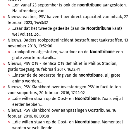
...en vanaf 23 september is ook de
noordtribune
aangesloten.
Na afronding van...
Nieuwsreacties, PSV halveert per direct capaciteit van uitvak, 27
februari 2023, 14:43:32
...raar dat het tweede gedeelte (aan de
Noordtribune
kant)
wel vol zat. Zo...
Nieuws, Daders rookpottenincident bestraft met taakstraffen, 13
november 2018, 19:52:00
...rookpotten afgestoken, waardoor op de
Noordtribune
een
grote zwarte rookwolk...
Nieuws, PSV O19 - Benfica O19 definitief in Philips Stadion,
gratis toegang, 16 februari 2017, 16:12:41
...instantie de onderste ring van de
noordtribune
. Bij grote
animo worden...
Nieuws, PSV Klankbord over investeringen PSV in faciliteiten
voor supporters, 20 februari 2016, 17:24:02
...die willen staan op de Oost- en
Noordtribune
. Zoals wij al
eerder hebben...
Nieuws, PSV Klankbord over aanpassingen Oosttribune, 16
februari 2016, 08:09:38
...die willen staan op de Oost- en
Noordtribune
. Momenteel
worden verschillende...