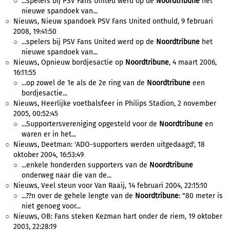
...spelers bij PSV Fans United werd op de
Noordtribune
het
nieuwe spandoek van...
Nieuws, Nieuw spandoek PSV Fans United onthuld, 9 februari
2008, 19:41:50
...spelers bij PSV Fans United werd op de
Noordtribune
het
nieuwe spandoek van...
Nieuws, Opnieuw bordjesactie op
Noordtribune
, 4 maart 2006,
16:11:55
...op zowel de 1e als de 2e ring van de
Noordtribune
een
bordjesactie...
Nieuws, Heerlijke voetbalsfeer in Philips Stadion, 2 november
2005, 00:52:45
...Supportersvereniging opgesteld voor de
Noordtribune
en
waren er in het...
Nieuws, Deetman: 'ADO-supporters werden uitgedaagd', 18
oktober 2004, 16:53:49
...enkele honderden supporters van de
Noordtribune
onderweg naar die van de...
Nieuws, Veel steun voor Van Raaij, 14 februari 2004, 22:15:10
...??n over de gehele lengte van de
Noordtribune
: "80 meter is
niet genoeg voor...
Nieuws, OB: Fans steken Kezman hart onder de riem, 19 oktober
2003, 22:28:19