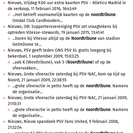
Nieuws, Vrijdag 9.00 uur extra kaarten PSV - Atletico Madrid in
de verkoop, 11 februari 2016, 16:43:49
...Het betreft voornamelijk kaarten op de
noordtribune
.
Omdat Club Cardhouders...
Nieuws, OB: Supportersvereniging PSV zet vraagtekens bij
optreden Vitesse-stewards, 19 januari 2015, 13:41:41
...horen bij Vitesse altijd op de
Noordtribune
van stadion
GelreDome te...
Nieuws, PSV geeft leden ONS PSV XL gratis toegang bij
bekerduel, 1 september 2009, 15:03:25
...vak K (Westtribune), vak S (
Noordtribune
) of op de
sfeervakken...
Nieuws, Grote sfeeractie zaterdag bij PSV-NAC, kom op tijd op
Noord, 21 januari 2009, 22:38:55
...grote sfeeractie in petto heeft op de
noordtribune
. Namens
de organisatie...
Nieuws, Grote sfeeractie zaterdag bij PSV-NAC, 21 januari 2009,
21:10:31
...grote sfeeractie in petto heeft op de
noordtribune
. Namens
de organisatie...
Nieuws, Nieuw spandoek PSV Fans United, 9 februari 2008,
21:32:54