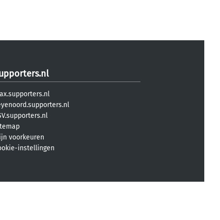
upporters.nl
ax.supporters.nl
eyenoord.supporters.nl
V.supporters.nl
itemap
ijn voorkeuren
ookie-instellingen