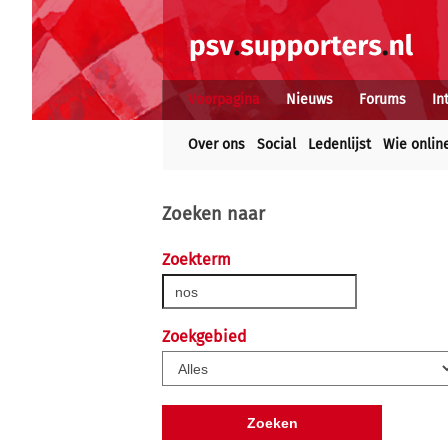
Voorpagina
Nieuws
Forums
In
Over ons
Social
Ledenlijst
Wie onlin
Zoeken naar
Zoekterm
Zoekgebied