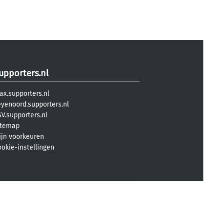
upporters.nl
ax.supporters.nl
eyenoord.supporters.nl
V.supporters.nl
itemap
ijn voorkeuren
ookie-instellingen