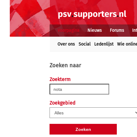
Voorpagina
Nieuws
Forums
In
Over ons
Social
Ledenlijst
Wie onlin
Zoeken naar
Zoekterm
Zoekgebied