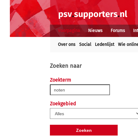
Voorpagina
Nieuws
Forums
In
Over ons
Social
Ledenlijst
Wie onlin
Zoeken naar
Zoekterm
Zoekgebied