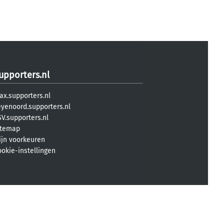
upporters.nl
ax.supporters.nl
eyenoord.supporters.nl
V.supporters.nl
itemap
ijn voorkeuren
ookie-instellingen