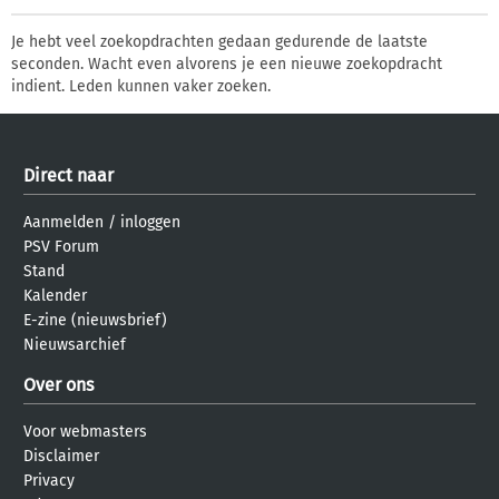
Je hebt veel zoekopdrachten gedaan gedurende de laatste
seconden. Wacht even alvorens je een nieuwe zoekopdracht
indient. Leden kunnen vaker zoeken.
Direct naar
Aanmelden
/
inloggen
PSV Forum
Stand
Kalender
E-zine (nieuwsbrief)
Nieuwsarchief
Over ons
Voor webmasters
Disclaimer
Privacy