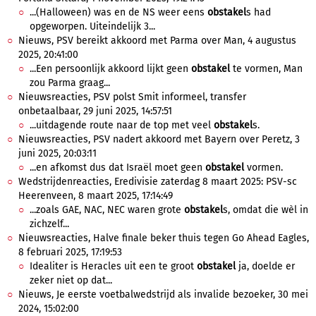
...(Halloween) was en de NS weer eens
obstakel
s had
opgeworpen. Uiteindelijk 3...
Nieuws, PSV bereikt akkoord met Parma over Man, 4 augustus
2025, 20:41:00
...Een persoonlijk akkoord lijkt geen
obstakel
te vormen, Man
zou Parma graag...
Nieuwsreacties, PSV polst Smit informeel, transfer
onbetaalbaar, 29 juni 2025, 14:57:51
...uitdagende route naar de top met veel
obstakel
s.
Nieuwsreacties, PSV nadert akkoord met Bayern over Peretz, 3
juni 2025, 20:03:11
...en afkomst dus dat Israël moet geen
obstakel
vormen.
Wedstrijdenreacties, Eredivisie zaterdag 8 maart 2025: PSV-sc
Heerenveen, 8 maart 2025, 17:14:49
...zoals GAE, NAC, NEC waren grote
obstakel
s, omdat die wèl in
zichzelf...
Nieuwsreacties, Halve finale beker thuis tegen Go Ahead Eagles,
8 februari 2025, 17:19:53
Idealiter is Heracles uit een te groot
obstakel
ja, doelde er
zeker niet op dat...
Nieuws, Je eerste voetbalwedstrijd als invalide bezoeker, 30 mei
2024, 15:02:00