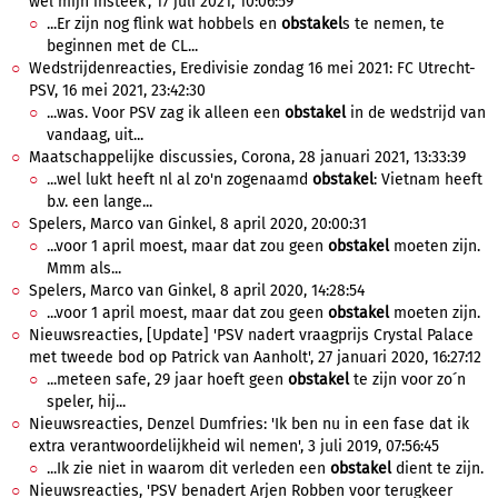
wel mijn insteek', 17 juli 2021, 10:06:59
...Er zijn nog flink wat hobbels en
obstakel
s te nemen, te
beginnen met de CL...
Wedstrijdenreacties, Eredivisie zondag 16 mei 2021: FC Utrecht-
PSV, 16 mei 2021, 23:42:30
...was. Voor PSV zag ik alleen een
obstakel
in de wedstrijd van
vandaag, uit...
Maatschappelijke discussies, Corona, 28 januari 2021, 13:33:39
...wel lukt heeft nl al zo'n zogenaamd
obstakel
: Vietnam heeft
b.v. een lange...
Spelers, Marco van Ginkel, 8 april 2020, 20:00:31
...voor 1 april moest, maar dat zou geen
obstakel
moeten zijn.
Mmm als...
Spelers, Marco van Ginkel, 8 april 2020, 14:28:54
...voor 1 april moest, maar dat zou geen
obstakel
moeten zijn.
Nieuwsreacties, [Update] 'PSV nadert vraagprijs Crystal Palace
met tweede bod op Patrick van Aanholt', 27 januari 2020, 16:27:12
...meteen safe, 29 jaar hoeft geen
obstakel
te zijn voor zo´n
speler, hij...
Nieuwsreacties, Denzel Dumfries: 'Ik ben nu in een fase dat ik
extra verantwoordelijkheid wil nemen', 3 juli 2019, 07:56:45
...Ik zie niet in waarom dit verleden een
obstakel
dient te zijn.
Nieuwsreacties, 'PSV benadert Arjen Robben voor terugkeer