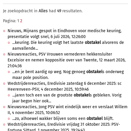
Je zoekopdracht in
Alles
had
49
resultaten.
Pagina: 1
2
Nieuws, Mijnans gespot in Eindhoven voor medische keuring,
presentatie volgt snel, 6 juli 2026, 12:26:00
...keuring. Die keuring volgt het laatste
obstakel
alvorens de
aanvallende...
Nieuwsreacties, PSV Vrouwen vernederen hekkensluiter
Excelsior en nemen koppositie over van Twente, 12 maart 2026,
21:04:36
...en je bent aardig op weg. Nog genoeg
obstakel
s onderweg
maar pole position.
Wedstrijdenreacties, Eredivisie zaterdag 6 december 2025: sc
Heerenveen-PSV, 4 december 2025, 10:59:46
...jaren toch een van de grootste
obstakel
s gebleken. Vorig
jaar begon hier ook...
Nieuwsreacties, Jong PSV wint eindelijk weer en verslaat Willem
II, 4 november 2025, 10:06:52
...zo, alhoewel wakker blijven soms een
obstakel
blijft.
Wedstrijdenreacties, Eredivisie vrijdag 31 oktober 2025: PSV-
Fortuna Sittard, 1 november 2025, 19:24:43