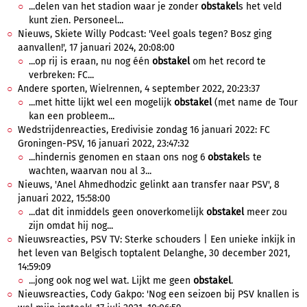
...delen van het stadion waar je zonder
obstakel
s het veld
kunt zien. Personeel...
Nieuws, Skiete Willy Podcast: 'Veel goals tegen? Bosz ging
aanvallen!', 17 januari 2024, 20:08:00
...op rij is eraan, nu nog één
obstakel
om het record te
verbreken: FC...
Andere sporten, Wielrennen, 4 september 2022, 20:23:37
...met hitte lijkt wel een mogelijk
obstakel
(met name de Tour
kan een probleem...
Wedstrijdenreacties, Eredivisie zondag 16 januari 2022: FC
Groningen-PSV, 16 januari 2022, 23:47:32
...hindernis genomen en staan ons nog 6
obstakel
s te
wachten, waarvan nou al 3...
Nieuws, 'Anel Ahmedhodzic gelinkt aan transfer naar PSV', 8
januari 2022, 15:58:00
...dat dit inmiddels geen onoverkomelijk
obstakel
meer zou
zijn omdat hij nog...
Nieuwsreacties, PSV TV: Sterke schouders | Een unieke inkijk in
het leven van Belgisch toptalent Delanghe, 30 december 2021,
14:59:09
...jong ook nog wel wat. Lijkt me geen
obstakel
.
Nieuwsreacties, Cody Gakpo: 'Nog een seizoen bij PSV knallen is