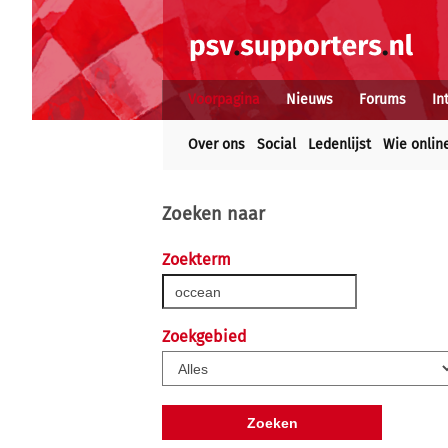
Voorpagina
Nieuws
Forums
In
Over ons
Social
Ledenlijst
Wie onlin
Zoeken naar
Zoekterm
Zoekgebied