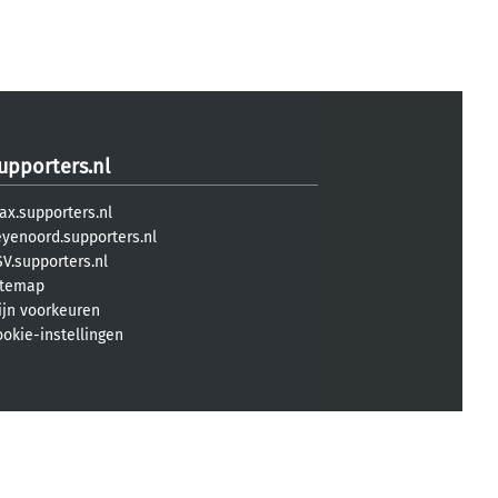
upporters.nl
ax.supporters.nl
eyenoord.supporters.nl
V.supporters.nl
itemap
ijn voorkeuren
ookie-instellingen