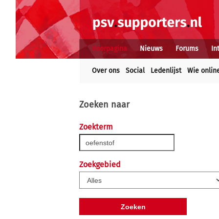
Voorpagina
Nieuws
Forums
In
Over ons
Social
Ledenlijst
Wie onlin
Zoeken naar
Zoekterm
Zoekgebied