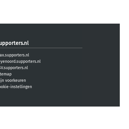
upporters.nl
ax.supporters.nl
eyenoord.supporters.nl
V.supporters.nl
itemap
ijn voorkeuren
ookie-instellingen