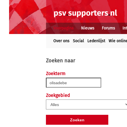
Voorpagina
Nieuws
Forums
In
Over ons
Social
Ledenlijst
Wie onlin
Zoeken naar
Zoekterm
Zoekgebied