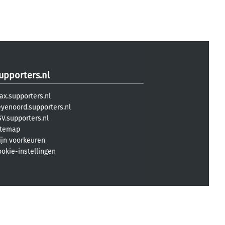
upporters.nl
ax.supporters.nl
eyenoord.supporters.nl
V.supporters.nl
itemap
ijn voorkeuren
ookie-instellingen