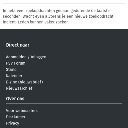
Je hebt veel zoekopdrachten gedaan gedurende de laatste
seconden. Wacht even alvorens je een nieuwe zoekopdracht
indient. Leden kunnen vaker zoeken.
Direct naar
Aanmelden
/
inloggen
PSV Forum
Stand
Kalender
E-zine (nieuwsbrief)
Nieuwsarchief
Over ons
Voor webmasters
Disclaimer
Privacy