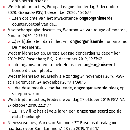
antivoetbal naar de...
Wedstrijdenreacties, Europa League donderdag 3 december
2020: Granada-PSV, 1 december 2020, 16:06:44
...ten opzichte van het afwachtende
ongeorganiseerd
e
countervoetbal van de...
Maatschappelijke discussies, Waarom we van religie af moeten,
9 maart 2020, 12:33:31
...(kerk)diensten dan in het vrij
ongeorganiseerd
e humanisme.
De medemens...
Wedstrijdenreacties, Europa League donderdag 12 december
2019: PSV-Rosenborg BK, 12 december 2019, 19:57:42
...de organisatie en tactiek. Het is een
ongeorganiseerd
bende die compleet...
Wedstrijdenreacties, Eredivisie zondag 24 november 2019: PSV-
sc Heerenveen, 24 november 2019, 17:40:15
...die deze moeilijk voetballende,
ongeorganiseerd
e ploeg op
sleeptouw kan...
Wedstrijdenreacties, Eredivisie zondag 27 oktober 2019: PSV-AZ,
27 oktober 2019, 22:21:44
...Bij PSV lijkt het al vele jaren een
ongeorganiseerd
zooitje
dat afhankelijk...
Nieuwsreacties, Mark van Bommel: 'FC Basel is dinsdag niet
haalbaar voor Sam Lammers', 28 juli 2019, 11:52:17