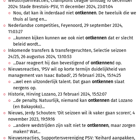
Wedstrijdenreacties, Champions League dinsdag 10 december
2024: Stade Brestois-PSV, 11 december 2024, 23:01:04
Nou, dat kan ik inderdaad niet
ontkennen
. De tweeluik die we
thuis al lang en...
Nederlandse competities, Feyenoord, 29 september 2024,
11:03:27
...kunnen kijken kunnen we ook niet
ontkennen
dat er slecht
beleid wordt...
Inkomende transfers & transfergeruchten, Selectie seizoen
24/25, 26 augustus 2024, 13:10:53
...Daar reageert hij dan bevestigend of
ontkennen
d op.
Nieuwsreacties, 'PSV wil op korte termijn duidelijkheid van
management van Isaac Babadi', 25 februari 2024, 15:14:25
...wel een uitzonderlijk talent. Dat gaan
ontkennen
slaat
nergens op.
Historie, Hirving Lozano, 23 februari 2024, 15:52:07
...de penalty. Natuurlijk, niemand kan
ontkennen
dat Lozano
(en Bakayoko)...
Nieuws, Jerdy Schouten: 'Dit seizoen wil ik vaker gaan scoren', 4
november 2023, 19:59:16
...andere wedstrijden zijn valt niet te
ontkennen
, maar zorgen
maken? Wat...
Nieuwsreacties, Supportersvereniging PSV: 'Keihard aanpakken,