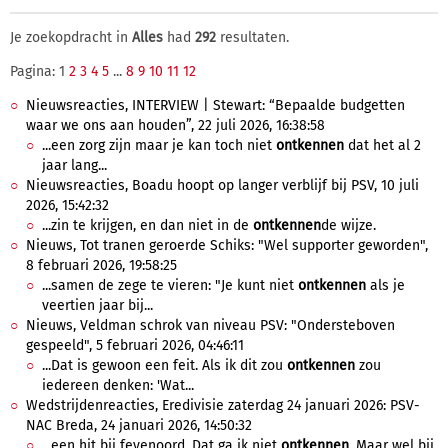
Je zoekopdracht in
Alles
had
292
resultaten.
Pagina: 1
2
3
4
5
...
8
9
10
11
12
Nieuwsreacties, INTERVIEW | Stewart: “Bepaalde budgetten
waar we ons aan houden”, 22 juli 2026, 16:38:58
...een zorg zijn maar je kan toch niet
ontkennen
dat het al 2
jaar lang...
Nieuwsreacties, Boadu hoopt op langer verblijf bij PSV, 10 juli
2026, 15:42:32
...zin te krijgen, en dan niet in de
ontkennen
de wijze.
Nieuws, Tot tranen geroerde Schiks: "Wel supporter geworden",
8 februari 2026, 19:58:25
...samen de zege te vieren: "Je kunt niet
ontkennen
als je
veertien jaar bij...
Nieuws, Veldman schrok van niveau PSV: "Ondersteboven
gespeeld", 5 februari 2026, 04:46:11
...Dat is gewoon een feit. Als ik dit zou
ontkennen
zou
iedereen denken: 'Wat...
Wedstrijdenreacties, Eredivisie zaterdag 24 januari 2026: PSV-
NAC Breda, 24 januari 2026, 14:50:32
...een hit bij feyenoord. Dat ga ik niet
ontkennen
. Maar wel bij