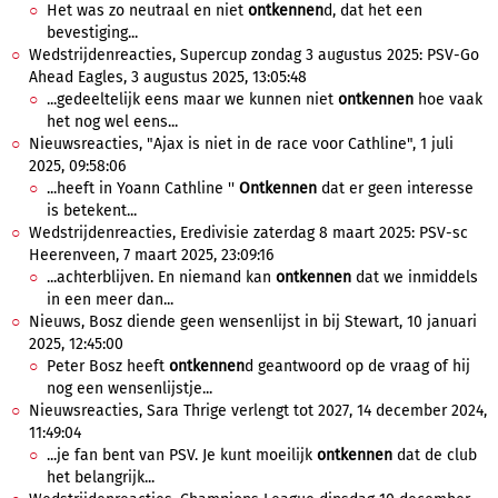
Het was zo neutraal en niet
ontkennen
d, dat het een
bevestiging...
Wedstrijdenreacties, Supercup zondag 3 augustus 2025: PSV-Go
Ahead Eagles, 3 augustus 2025, 13:05:48
...gedeeltelijk eens maar we kunnen niet
ontkennen
hoe vaak
het nog wel eens...
Nieuwsreacties, "Ajax is niet in de race voor Cathline", 1 juli
2025, 09:58:06
...heeft in Yoann Cathline ''
Ontkennen
dat er geen interesse
is betekent...
Wedstrijdenreacties, Eredivisie zaterdag 8 maart 2025: PSV-sc
Heerenveen, 7 maart 2025, 23:09:16
...achterblijven. En niemand kan
ontkennen
dat we inmiddels
in een meer dan...
Nieuws, Bosz diende geen wensenlijst in bij Stewart, 10 januari
2025, 12:45:00
Peter Bosz heeft
ontkennen
d geantwoord op de vraag of hij
nog een wensenlijstje...
Nieuwsreacties, Sara Thrige verlengt tot 2027, 14 december 2024,
11:49:04
...je fan bent van PSV. Je kunt moeilijk
ontkennen
dat de club
het belangrijk...