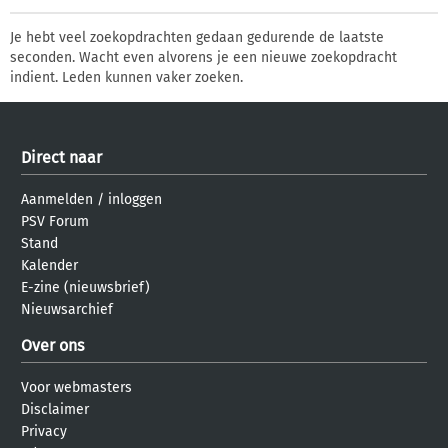
Je hebt veel zoekopdrachten gedaan gedurende de laatste
seconden. Wacht even alvorens je een nieuwe zoekopdracht
indient. Leden kunnen vaker zoeken.
Direct naar
Aanmelden
/
inloggen
PSV Forum
Stand
Kalender
E-zine (nieuwsbrief)
Nieuwsarchief
Over ons
Voor webmasters
Disclaimer
Privacy