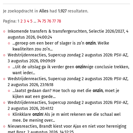
Je zoekopdracht in
Alles
had
1.927
resultaten.
Pagina: 1
2
3
4
5
...
74
75
76
77
78
Inkomende transfers & transfergeruchten, Selectie 2026/2027, 4
augustus 2026, 04:00:24
...geroep om een beer of slager is zo’n
onzin
. Welke
kwaliteiten zou zo’n...
Wedstrijdenreacties, Supercup zondag 2 augustus 2026: PSV-AZ,
3 augustus 2026, 09:09:09
...Uit de uitslag ga ik verder geen
onzin
nige conclusie trekken,
want ieder...
Wedstrijdenreacties, Supercup zondag 2 augustus 2026: PSV-AZ,
2 augustus 2026, 23:16:18
...laatst gedaan dan? Hoe toch op met die
onzin
, moet je
kijken wat een goede...
Wedstrijdenreacties, Supercup zondag 2 augustus 2026: PSV-AZ,
2 augustus 2026, 20:41:12
Klinkklare
onzin
! Als je m wint rekenen we die schaal wel
mee. De mening over...
Nieuwsreacties, Brandt kiest voor Ajax en niet voor hereniging
met Bosz, 2 augustus 2026, 14:32:25