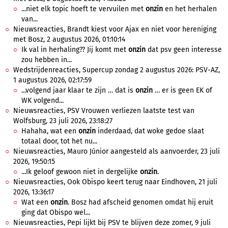
...niet elk topic hoeft te vervuilen met
onzin
en het herhalen
van...
Nieuwsreacties, Brandt kiest voor Ajax en niet voor hereniging
met Bosz, 2 augustus 2026, 01:10:14
Ik val in herhaling?? Jij komt met
onzin
dat psv geen interesse
zou hebben in...
Wedstrijdenreacties, Supercup zondag 2 augustus 2026: PSV-AZ,
1 augustus 2026, 02:17:59
...volgend jaar klaar te zijn … dat is
onzin
… er is geen EK of
WK volgend...
Nieuwsreacties, PSV Vrouwen verliezen laatste test van
Wolfsburg, 23 juli 2026, 23:18:27
Hahaha, wat een
onzin
inderdaad, dat woke gedoe slaat
totaal door, tot het nu...
Nieuwsreacties, Mauro Júnior aangesteld als aanvoerder, 23 juli
2026, 19:50:15
...Ik geloof gewoon niet in dergelijke
onzin
.
Nieuwsreacties, Ook Obispo keert terug naar Eindhoven, 21 juli
2026, 13:36:17
Wat een
onzin
. Bosz had afscheid genomen omdat hij eruit
ging dat Obispo wel...
Nieuwsreacties, Pepi lijkt bij PSV te blijven deze zomer, 9 juli