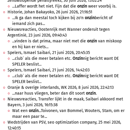
zenuwslopende penaltyreeks, 30 juni 2026, 15:02:24
...Laffer wordt het niet. Fijn dat die
onzin
weer voorbij is.
Historie, Johan Bakayoko, 26 juni 2026, 21:16:51
...Ik ga dan meestal toch kijken bij zo'n
onzin
bericht of
iemand zich pas...
Nieuwsreacties, Oostenrijk met Wanner onderuit tegen
Argentinië, 23 juni 2026, 09:40:43
...vinden is dat prima, maar niet met die
onzin
van miskoop
en hij kan er niets...
Spelers, Ismael Saibari, 21 juni 2026, 20:45:35
...club´ als die meer betalen etc.
Onzin
nig bericht want DE
SPELER beslist...
Spelers, Ismael Saibari, 21 juni 2026, 14:42:03
...club´ als die meer betalen etc.
Onzin
nig bericht want DE
SPELER beslist...
Oranje & overige interlands, WK 2026, 8 juni 2026, 22:42:13
...naar huus vliegen, beter dan dit soort
onzin
.
Nieuwsreacties, Transfer lijkt in de maak, Saibari akkoord met
Bayern, 3 juni 2026, 16:15:38
Wat een
onzin
...Toivonen, van Bommel, Wouters, Stam, om er
maar een paar te...
Wedstrijden van PSV, seo optimization company, 25 mei 2026,
12:40:15