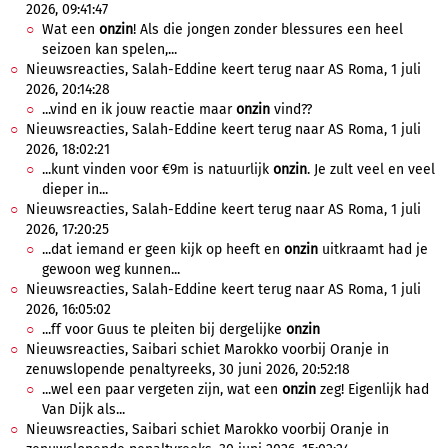
2026, 09:41:47
Wat een
onzin
! Als die jongen zonder blessures een heel
seizoen kan spelen,...
Nieuwsreacties, Salah-Eddine keert terug naar AS Roma, 1 juli
2026, 20:14:28
...vind en ik jouw reactie maar
onzin
vind??
Nieuwsreacties, Salah-Eddine keert terug naar AS Roma, 1 juli
2026, 18:02:21
...kunt vinden voor €9m is natuurlijk
onzin
. Je zult veel en veel
dieper in...
Nieuwsreacties, Salah-Eddine keert terug naar AS Roma, 1 juli
2026, 17:20:25
...dat iemand er geen kijk op heeft en
onzin
uitkraamt had je
gewoon weg kunnen...
Nieuwsreacties, Salah-Eddine keert terug naar AS Roma, 1 juli
2026, 16:05:02
...ff voor Guus te pleiten bij dergelijke
onzin
Nieuwsreacties, Saibari schiet Marokko voorbij Oranje in
zenuwslopende penaltyreeks, 30 juni 2026, 20:52:18
...wel een paar vergeten zijn, wat een
onzin
zeg! Eigenlijk had
Van Dijk als...
Nieuwsreacties, Saibari schiet Marokko voorbij Oranje in