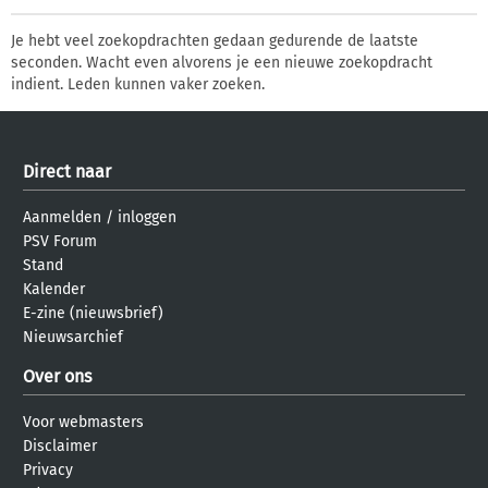
Je hebt veel zoekopdrachten gedaan gedurende de laatste
seconden. Wacht even alvorens je een nieuwe zoekopdracht
indient. Leden kunnen vaker zoeken.
Direct naar
Aanmelden
/
inloggen
PSV Forum
Stand
Kalender
E-zine (nieuwsbrief)
Nieuwsarchief
Over ons
Voor webmasters
Disclaimer
Privacy