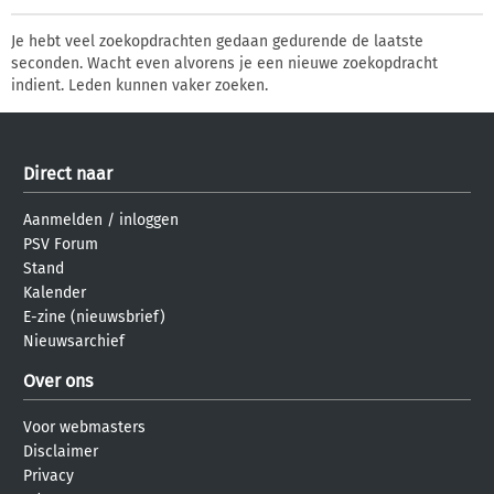
Je hebt veel zoekopdrachten gedaan gedurende de laatste
seconden. Wacht even alvorens je een nieuwe zoekopdracht
indient. Leden kunnen vaker zoeken.
Direct naar
Aanmelden
/
inloggen
PSV Forum
Stand
Kalender
E-zine (nieuwsbrief)
Nieuwsarchief
Over ons
Voor webmasters
Disclaimer
Privacy