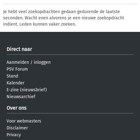
Je hebt veel zoekopdrachten gedaan gedurende de laatste
seconden. Wacht even alvorens je een nieuwe zoekopdracht
indient. Leden kunnen vaker zoeken.
Direct naar
Aanmelden
/
inloggen
PSV Forum
Stand
Kalender
E-zine (nieuwsbrief)
Nieuwsarchief
Over ons
Voor webmasters
Disclaimer
Privacy