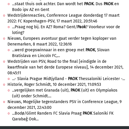
...staat thuis ook achter. Dan wordt het
PAOK
. Dus
PAOK
en
Bodo ipv AZ en Gent
Wedstrijdenreacties, Conference League donderdag 17 maart
2022: FC Kopenhagen-PSV, 17 maart 2022, 20:51:46
...Praag nog bij. En AZ? Roma? Gent/
Paok
? Voorkeur voor de
loting?
Nieuws, Europees avontuur gaat verder tegen koploper van
Denemarken, 8 maart 2022, 12:36:16
...werd groepswinnaar in een groep met
PAOK
, Slovan
Bratislava en Lincoln FC,...
Wedstrijden van PSV, Road to the final [eindigde in de
kwartfinale van het derde Europese niveau], 14 december 2021,
08:45:11
...- Slavia Prague Midtjylland -
PAOK
Thessaloniki Leicester -...
Historie, Roger Schmidt, 10 december 2021, 11:09:53
...vergelijken met Granada (uit),
PAOK
(uit) en Olympiakos
(uit) onder Schmidt....
Nieuws, Mogelijke tegenstanders PSV in Conference League, 9
december 2021, 22:43:00
...Bodø/Glimt Randers FC Slavia Praag
PAOK
Saloniki FK
Qarabağ Ook...