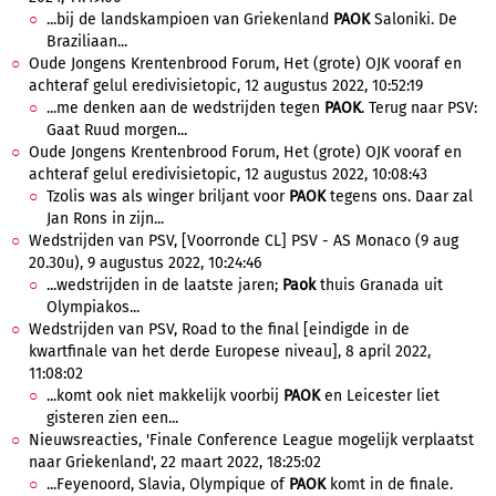
...bij de landskampioen van Griekenland
PAOK
Saloniki. De
Braziliaan...
Oude Jongens Krentenbrood Forum, Het (grote) OJK vooraf en
achteraf gelul eredivisietopic, 12 augustus 2022, 10:52:19
...me denken aan de wedstrijden tegen
PAOK
. Terug naar PSV:
Gaat Ruud morgen...
Oude Jongens Krentenbrood Forum, Het (grote) OJK vooraf en
achteraf gelul eredivisietopic, 12 augustus 2022, 10:08:43
Tzolis was als winger briljant voor
PAOK
tegens ons. Daar zal
Jan Rons in zijn...
Wedstrijden van PSV, [Voorronde CL] PSV - AS Monaco (9 aug
20.30u), 9 augustus 2022, 10:24:46
...wedstrijden in de laatste jaren;
Paok
thuis Granada uit
Olympiakos...
Wedstrijden van PSV, Road to the final [eindigde in de
kwartfinale van het derde Europese niveau], 8 april 2022,
11:08:02
...komt ook niet makkelijk voorbij
PAOK
en Leicester liet
gisteren zien een...
Nieuwsreacties, 'Finale Conference League mogelijk verplaatst
naar Griekenland', 22 maart 2022, 18:25:02
...Feyenoord, Slavia, Olympique of
PAOK
komt in de finale.