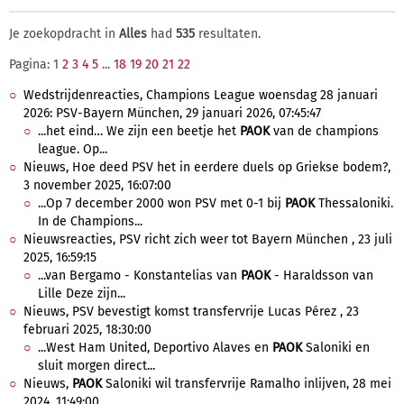
Je zoekopdracht in
Alles
had
535
resultaten.
Pagina: 1
2
3
4
5
...
18
19
20
21
22
Wedstrijdenreacties, Champions League woensdag 28 januari
2026: PSV-Bayern München, 29 januari 2026, 07:45:47
...het eind… We zijn een beetje het
PAOK
van de champions
league. Op...
Nieuws, Hoe deed PSV het in eerdere duels op Griekse bodem?,
3 november 2025, 16:07:00
...Op 7 december 2000 won PSV met 0-1 bij
PAOK
Thessaloniki.
In de Champions...
Nieuwsreacties, PSV richt zich weer tot Bayern München , 23 juli
2025, 16:59:15
...van Bergamo - Konstantelias van
PAOK
- Haraldsson van
Lille Deze zijn...
Nieuws, PSV bevestigt komst transfervrije Lucas Pérez , 23
februari 2025, 18:30:00
...West Ham United, Deportivo Alaves en
PAOK
Saloniki en
sluit morgen direct...
Nieuws,
PAOK
Saloniki wil transfervrije Ramalho inlijven, 28 mei
2024, 11:49:00