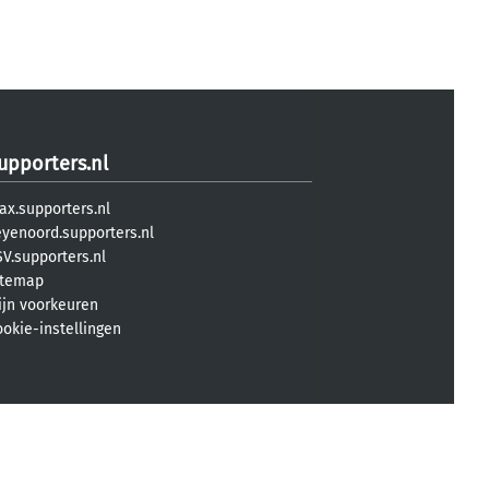
upporters.nl
ax.supporters.nl
eyenoord.supporters.nl
V.supporters.nl
itemap
ijn voorkeuren
ookie-instellingen