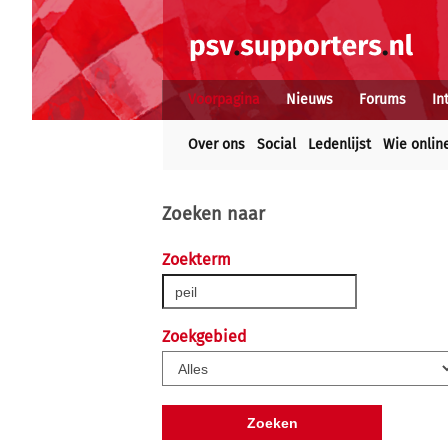
Voorpagina
Nieuws
Forums
In
Over ons
Social
Ledenlijst
Wie onlin
Zoeken naar
Zoekterm
Zoekgebied