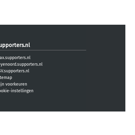
upporters.nl
ax.supporters.nl
eyenoord.supporters.nl
V.supporters.nl
itemap
ijn voorkeuren
ookie-instellingen