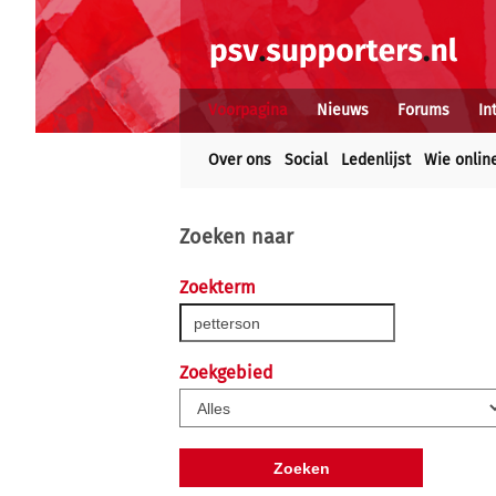
Voorpagina
Nieuws
Forums
In
Over ons
Social
Ledenlijst
Wie onlin
Zoeken naar
Zoekterm
Zoekgebied