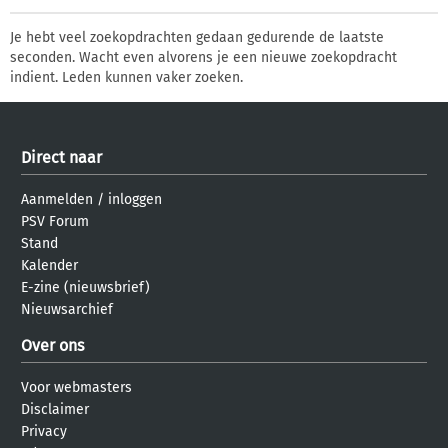
Je hebt veel zoekopdrachten gedaan gedurende de laatste
seconden. Wacht even alvorens je een nieuwe zoekopdracht
indient. Leden kunnen vaker zoeken.
Direct naar
Aanmelden
/
inloggen
PSV Forum
Stand
Kalender
E-zine (nieuwsbrief)
Nieuwsarchief
Over ons
Voor webmasters
Disclaimer
Privacy