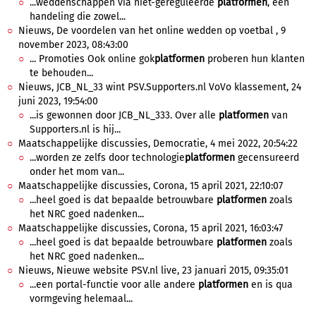
...weddenschappen via niet-gereguleerde
platformen
, een
handeling die zowel...
Nieuws, De voordelen van het online wedden op voetbal , 9
november 2023, 08:43:00
... Promoties Ook online gok
platformen
proberen hun klanten
te behouden...
Nieuws, JCB_NL_33 wint PSV.Supporters.nl VoVo klassement, 24
juni 2023, 19:54:00
...is gewonnen door JCB_NL_333. Over alle
platformen
van
Supporters.nl is hij...
Maatschappelijke discussies, Democratie, 4 mei 2022, 20:54:22
...worden ze zelfs door technologie
platformen
gecensureerd
onder het mom van...
Maatschappelijke discussies, Corona, 15 april 2021, 22:10:07
...heel goed is dat bepaalde betrouwbare
platformen
zoals
het NRC goed nadenken...
Maatschappelijke discussies, Corona, 15 april 2021, 16:03:47
...heel goed is dat bepaalde betrouwbare
platformen
zoals
het NRC goed nadenken...
Nieuws, Nieuwe website PSV.nl live, 23 januari 2015, 09:35:01
...een portal-functie voor alle andere
platformen
en is qua
vormgeving helemaal...