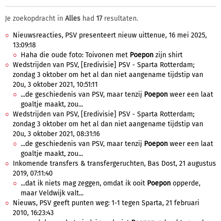
Je zoekopdracht in
Alles
had
17
resultaten.
Nieuwsreacties, PSV presenteert nieuw uittenue, 16 mei 2025,
13:09:18
Haha die oude foto: Toivonen met
Poepon
zijn shirt
Wedstrijden van PSV, [Eredivisie] PSV - Sparta Rotterdam;
zondag 3 oktober om het al dan niet aangename tijdstip van
20u, 3 oktober 2021, 10:51:11
...de geschiedenis van PSV, maar tenzij
Poepon
weer een laat
goaltje maakt, zou...
Wedstrijden van PSV, [Eredivisie] PSV - Sparta Rotterdam;
zondag 3 oktober om het al dan niet aangename tijdstip van
20u, 3 oktober 2021, 08:31:16
...de geschiedenis van PSV, maar tenzij
Poepon
weer een laat
goaltje maakt, zou...
Inkomende transfers & transfergeruchten, Bas Dost, 21 augustus
2019, 07:11:40
...dat ik niets mag zeggen, omdat ik ooit
Poepon
opperde,
maar Veldwijk valt...
Nieuws, PSV geeft punten weg: 1-1 tegen Sparta, 21 februari
2010, 16:23:43