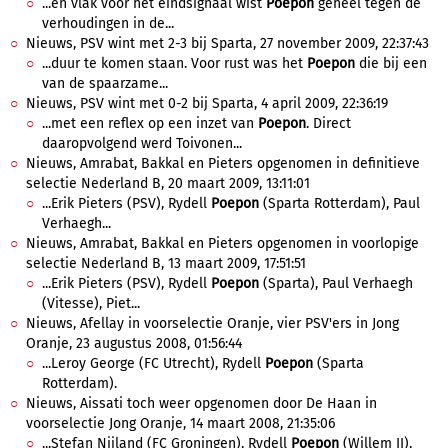
...en vlak voor het eindsignaal wist
Poepon
geheel tegen de
verhoudingen in de...
Nieuws, PSV wint met 2-3 bij Sparta, 27 november 2009, 22:37:43
...duur te komen staan. Voor rust was het
Poepon
die bij een
van de spaarzame...
Nieuws, PSV wint met 0-2 bij Sparta, 4 april 2009, 22:36:19
...met een reflex op een inzet van
Poepon
. Direct
daaropvolgend werd Toivonen...
Nieuws, Amrabat, Bakkal en Pieters opgenomen in definitieve
selectie Nederland B, 20 maart 2009, 13:11:01
...Erik Pieters (PSV), Rydell
Poepon
(Sparta Rotterdam), Paul
Verhaegh...
Nieuws, Amrabat, Bakkal en Pieters opgenomen in voorlopige
selectie Nederland B, 13 maart 2009, 17:51:51
...Erik Pieters (PSV), Rydell
Poepon
(Sparta), Paul Verhaegh
(Vitesse), Piet...
Nieuws, Afellay in voorselectie Oranje, vier PSV'ers in Jong
Oranje, 23 augustus 2008, 01:56:44
...Leroy George (FC Utrecht), Rydell
Poepon
(Sparta
Rotterdam).
Nieuws, Aissati toch weer opgenomen door De Haan in
voorselectie Jong Oranje, 14 maart 2008, 21:35:06
...Stefan Nijland (FC Groningen), Rydell
Poepon
(Willem II),