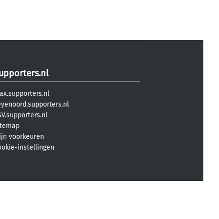
upporters.nl
ax.supporters.nl
eyenoord.supporters.nl
V.supporters.nl
itemap
ijn voorkeuren
ookie-instellingen