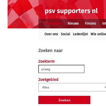
Voorpagina
Nieuws
Forums
In
Over ons
Social
Ledenlijst
Wie onlin
Zoeken naar
Zoekterm
Zoekgebied