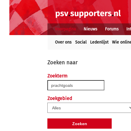
Voorpagina
Nieuws
Forums
In
Over ons
Social
Ledenlijst
Wie onlin
Zoeken naar
Zoekterm
Zoekgebied