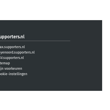
upporters.nl
ax.supporters.nl
eyenoord.supporters.nl
V.supporters.nl
itemap
ijn voorkeuren
ookie-instellingen