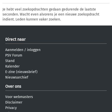
Je hebt veel zoekopdrachten gedaan gedurende de laatste
seconden. Wacht even alvorens je een nieuwe zoekopdracht
indient. Leden kunnen vaker zoeken.
Direct naar
Aanmelden
/
inloggen
PSV Forum
Stand
Kalender
E-zine (nieuwsbrief)
Nieuwsarchief
Over ons
Voor webmasters
Disclaimer
Privacy