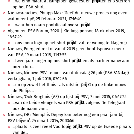
...we eind maart al kampioen geweest en
prijkt
en er 3 sterren
op het PSV-shirt....
Nieuwsreacties, Philipp Max: 'Geef dit nieuwe proces nog even
wat meer tijd', 25 februari 2021, 17:16:40
...waar hun naam pontificaal overal
prijkt
.
Algemeen PSV Forum, 2020 | Kledingsponsor, 18 oktober 2019,
16:57:49
...ons mooi logo op het shirt
prijkt
, valt er weinig te klagen ;) .
Nieuws, Energiedirect.nl vanaf 2019 geen hoofdsponsor meer
van PSV, 19 maart 2018, 11:13:55
...twee jaar langer op ons shirt
prijkt
en als partner nauw aan
onze club...
Nieuws, Nieuwe PSV-tenues vanaf dinsdag 26 juli (PSV FANdag)
verkrijgbaar, 1 juli 2016, 07:12:36
...en op zowel het thuis- als uitshirt
prijkt
op de linkermouw
de Philips...
Nieuws, 'Ook Berghuis (AZ) op lijst bij PSV', 7 mei 2015, 06:47:25
...van de beide vleugels van PSV
prijkt
volgens De Telegraaf
ook de naam van...
Nieuws, OB: ‘Memphis Depay kan beter nog een paar jaar bij
PSV blijven’, 24 maart 2014, 20:13:56
...plaats is zeer reëel Voorlopig
prijkt
PSV op de tweede plaats
van de...