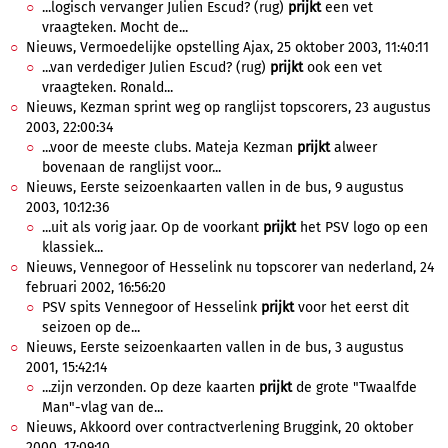
...logisch vervanger Julien Escud? (rug)
prijkt
een vet
vraagteken. Mocht de...
Nieuws, Vermoedelijke opstelling Ajax, 25 oktober 2003, 11:40:11
...van verdediger Julien Escud? (rug)
prijkt
ook een vet
vraagteken. Ronald...
Nieuws, Kezman sprint weg op ranglijst topscorers, 23 augustus
2003, 22:00:34
...voor de meeste clubs. Mateja Kezman
prijkt
alweer
bovenaan de ranglijst voor...
Nieuws, Eerste seizoenkaarten vallen in de bus, 9 augustus
2003, 10:12:36
...uit als vorig jaar. Op de voorkant
prijkt
het PSV logo op een
klassiek...
Nieuws, Vennegoor of Hesselink nu topscorer van nederland, 24
februari 2002, 16:56:20
PSV spits Vennegoor of Hesselink
prijkt
voor het eerst dit
seizoen op de...
Nieuws, Eerste seizoenkaarten vallen in de bus, 3 augustus
2001, 15:42:14
...zijn verzonden. Op deze kaarten
prijkt
de grote "Twaalfde
Man"-vlag van de...
Nieuws, Akkoord over contractverlening Bruggink, 20 oktober
2000, 17:09:10