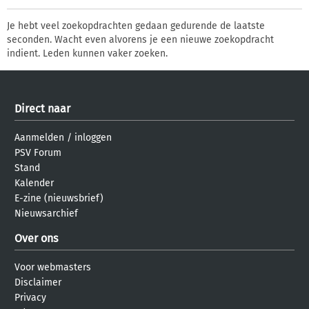
Je hebt veel zoekopdrachten gedaan gedurende de laatste
seconden. Wacht even alvorens je een nieuwe zoekopdracht
indient. Leden kunnen vaker zoeken.
Direct naar
Aanmelden
/
inloggen
PSV Forum
Stand
Kalender
E-zine (nieuwsbrief)
Nieuwsarchief
Over ons
Voor webmasters
Disclaimer
Privacy