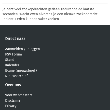
Je hebt veel zoekopdrachten gedaan gedurende de laatste
seconden. Wacht even alvorens je een nieuwe zoekopdracht
indient. Leden kunnen vaker zoeken.
Direct naar
Aanmelden
/
inloggen
PSV Forum
Stand
Kalender
E-zine (nieuwsbrief)
Nieuwsarchief
Over ons
Voor webmasters
Disclaimer
Privacy