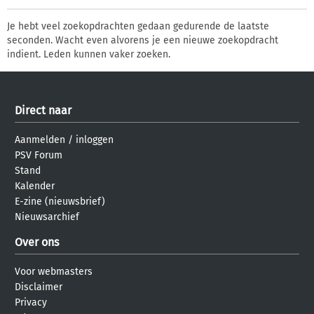
Je hebt veel zoekopdrachten gedaan gedurende de laatste
seconden. Wacht even alvorens je een nieuwe zoekopdracht
indient. Leden kunnen vaker zoeken.
Direct naar
Aanmelden
/
inloggen
PSV Forum
Stand
Kalender
E-zine (nieuwsbrief)
Nieuwsarchief
Over ons
Voor webmasters
Disclaimer
Privacy