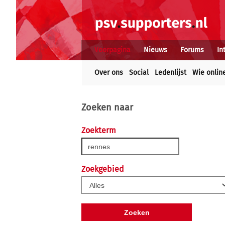
Voorpagina
Nieuws
Forums
In
Over ons
Social
Ledenlijst
Wie onlin
Zoeken naar
Zoekterm
Zoekgebied