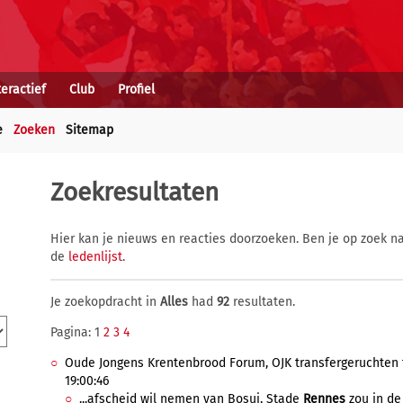
teractief
Club
Profiel
e
Zoeken
Sitemap
Zoekresultaten
Hier kan je nieuws en reacties doorzoeken. Ben je op zoek na
de
ledenlijst
.
Je zoekopdracht in
Alles
had
92
resultaten.
Pagina: 1
2
3
4
Oude Jongens Krentenbrood Forum, OJK transfergeruchten t
19:00:46
...afscheid wil nemen van Bosui, Stade
Rennes
zou in de m