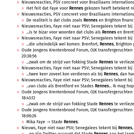
Nieuwsreacties, PSV concreet voor Braziliaans international
Het feit dat Faye voor
Rennes
gekozen heeft betekent niet
Nieuwsreacties, PSV concreet voor Braziliaans internationa
De realiteit is dat clubs zoals
Rennes
en Brighton financi
Nieuwsreacties, Faye niet naar PSV; Senegalees tekent bij
...is te bizar voor woorden dat clubs als
Rennes
en Brentf
Nieuwsreacties, Faye niet naar PSV; Senegalees tekent bij
...die uiteindelijk wel komen. Brenfort,
Rennes
, Brighton 
Oude Jongens Krentenbrood Forum, OJK transfergeruchten to
20:38:56
...zwak om de strijd van fokking Stade
Rennes
te verlieze
Nieuwsreacties, Faye niet naar PSV; Senegalees tekent bij
...twee keer zoveel kon verdienen als bij
Rennes
, dan had
Nieuwsreacties, Faye niet naar PSV; Senegalees tekent bij
...van clubs als Brentford en Stades
Rennes
... Ik mag hop
Oude Jongens Krentenbrood Forum, OJK transfergeruchten to
18:43:12
...zwak om de strijd van fokking Stade
Rennes
te verlieze
Oude Jongens Krentenbrood Forum, OJK transfergeruchten to
18:06:26
Mika Faye -> Stade
Rennes
.
Nieuws, Faye niet naar PSV; Senegalees tekent bij
Rennes
...op zijn Twitter-account dat Stade
Rennes
aan het langs