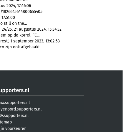
us 2024, 17:46:06
us/1826645644800655405
 17:51:00
 still on the...
24/25, 21 augustus 2024, 15:34:32
em op de korrel. FC...
est', 1 september 2023, 13:02:58
 zijn ook afgehaakt....
upporters.nl
ax.supporters.nl
eyenoord.supporters.nl
V.supporters.nl
itemap
ijn voorkeuren