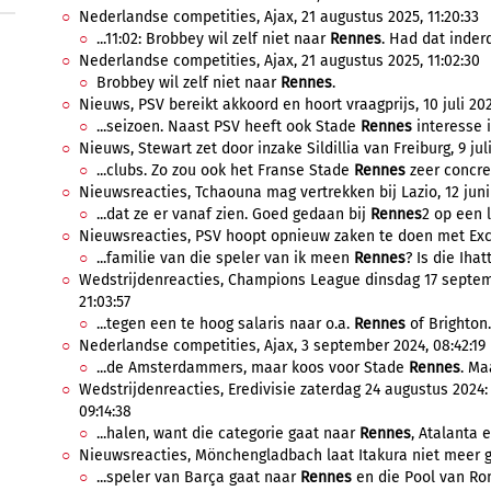
Nederlandse competities, Ajax, 21 augustus 2025, 11:20:33
...11:02: Brobbey wil zelf niet naar
Rennes
. Had dat inder
Nederlandse competities, Ajax, 21 augustus 2025, 11:02:30
Brobbey wil zelf niet naar
Rennes
.
Nieuws, PSV bereikt akkoord en hoort vraagprijs, 10 juli 202
...seizoen. Naast PSV heeft ook Stade
Rennes
interesse i
Nieuws, Stewart zet door inzake Sildillia van Freiburg, 9 jul
...clubs. Zo zou ook het Franse Stade
Rennes
zeer concree
Nieuwsreacties, Tchaouna mag vertrekken bij Lazio, 12 juni 
...dat ze er vanaf zien. Goed gedaan bij
Rennes
2 op een l
Nieuwsreacties, PSV hoopt opnieuw zaken te doen met Excels
...familie van die speler van ik meen
Rennes
? Is die Ihat
Wedstrijdenreacties, Champions League dinsdag 17 septem
21:03:57
...tegen een te hoog salaris naar o.a.
Rennes
of Brighton. 
Nederlandse competities, Ajax, 3 september 2024, 08:42:19
...de Amsterdammers, maar koos voor Stade
Rennes
. Ma
Wedstrijdenreacties, Eredivisie zaterdag 24 augustus 2024:
09:14:38
...halen, want die categorie gaat naar
Rennes
, Atalanta 
Nieuwsreacties, Mönchengladbach laat Itakura niet meer ga
...speler van Barça gaat naar
Rennes
en die Pool van Rom