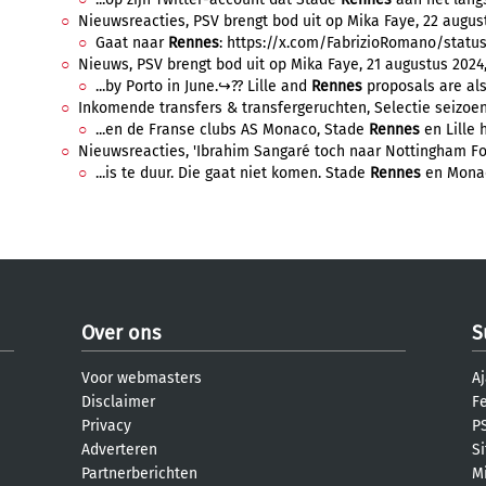
Nieuwsreacties, PSV brengt bod uit op Mika Faye, 22 august
Gaat naar
Rennes
: https://x.com/FabrizioRomano/stat
Nieuws, PSV brengt bod uit op Mika Faye, 21 augustus 2024,
...by Porto in June.↪️?? Lille and
Rennes
proposals are also
Inkomende transfers & transfergeruchten, Selectie seizoen 
...en de Franse clubs AS Monaco, Stade
Rennes
en Lille h
Nieuwsreacties, 'Ibrahim Sangaré toch naar Nottingham For
...is te duur. Die gaat niet komen. Stade
Rennes
en Monaco
Over ons
S
Voor webmasters
Aj
Disclaimer
F
Privacy
PS
Adverteren
S
Partnerberichten
M