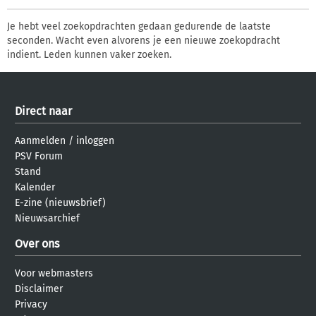
Je hebt veel zoekopdrachten gedaan gedurende de laatste
seconden. Wacht even alvorens je een nieuwe zoekopdracht
indient. Leden kunnen vaker zoeken.
Direct naar
Aanmelden
/
inloggen
PSV Forum
Stand
Kalender
E-zine (nieuwsbrief)
Nieuwsarchief
Over ons
Voor webmasters
Disclaimer
Privacy