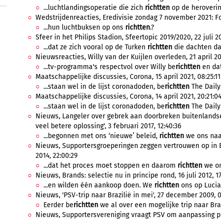
...luchtlandingsoperatie die zich
richtten
op de herovering
Wedstrijdenreacties, Eredivisie zondag 7 november 2021: Fo
...hun luchtbuksen op ons
richtten
.?
Sfeer in het Philips Stadion, Sfeertopic 2019/2020, 22 juli 20
...dat ze zich vooral op de Turken
richtten
die dachten dat
Nieuwsreacties, Willy van der Kuijlen overleden, 21 april 202
...tv-programma's respectvol over Willy be
richtten
en dat 
Maatschappelijke discussies, Corona, 15 april 2021, 08:25:11
...staan wel in de lijst coronadoden, be
richtten
The Daily 
Maatschappelijke discussies, Corona, 14 april 2021, 20:21:0
...staan wel in de lijst coronadoden, be
richtten
The Daily 
Nieuws, Langeler over gebrek aan doorbreken buitenlandse
veel betere oplossing', 3 februari 2017, 12:40:36
...begonnen met ons ‘nieuwe’ beleid,
richtten
we ons naas
Nieuws, Supportersgroeperingen zeggen vertrouwen op in Br
2014, 22:00:29
...dat het proces moet stoppen en daarom
richtten
we on
Nieuws, Brands: selectie nu in principe rond, 16 juli 2012, 17
...en wilden één aankoop doen. We
richtten
ons op Lucian
Nieuws, 'PSV-trip naar Brazilië in mei', 27 december 2009, 0
Eerder be
richtten
we al over een mogelijke trip naar Brazi
Nieuws, Supportersvereniging vraagt PSV om aanpassing pri