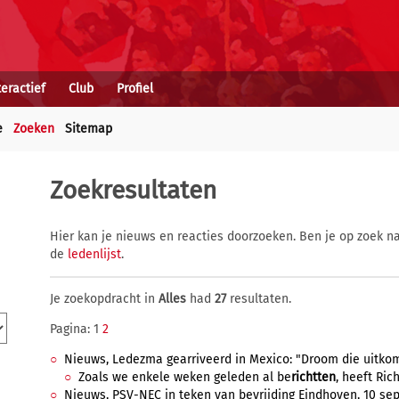
teractief
Club
Profiel
e
Zoeken
Sitemap
Zoekresultaten
Hier kan je nieuws en reacties doorzoeken. Ben je op zoek na
de
ledenlijst
.
Je zoekopdracht in
Alles
had
27
resultaten.
Pagina: 1
2
Nieuws, Ledezma gearriveerd in Mexico: "Droom die uitkomt"
Zoals we enkele weken geleden al be
richtten
, heeft Ric
Nieuws, PSV-NEC in teken van bevrijding Eindhoven, 10 sep