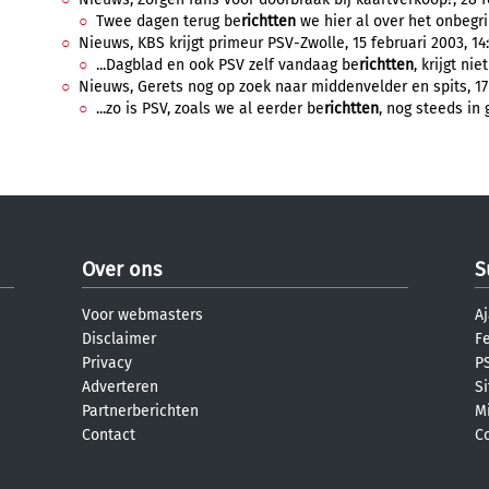
Twee dagen terug be
richtten
we hier al over het onbegri
Nieuws, KBS krijgt primeur PSV-Zwolle, 15 februari 2003, 14:
...Dagblad en ook PSV zelf vandaag be
richtten
, krijgt ni
Nieuws, Gerets nog op zoek naar middenvelder en spits, 17 a
...zo is PSV, zoals we al eerder be
richtten
, nog steeds in
Over ons
S
Voor webmasters
Aj
Disclaimer
F
Privacy
PS
Adverteren
S
Partnerberichten
M
Contact
C