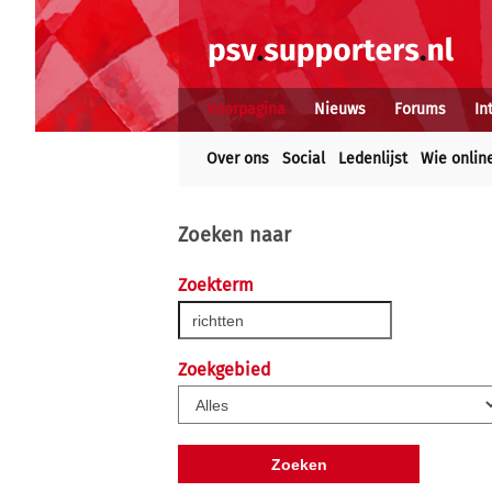
Voorpagina
Nieuws
Forums
In
Over ons
Social
Ledenlijst
Wie onlin
Zoeken naar
Zoekterm
Zoekgebied