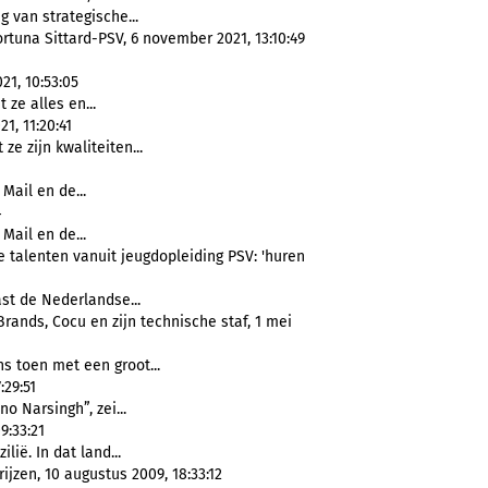
 van strategische...
rtuna Sittard-PSV, 6 november 2021, 13:10:49
21, 10:53:05
 ze alles en...
1, 11:20:41
ze zijn kwaliteiten...
Mail en de...
4
Mail en de...
 talenten vanuit jeugdopleiding PSV: 'huren
t de Nederlandse...
ands, Cocu en zijn technische staf, 1 mei
s toen met een groot...
:29:51
o Narsingh”, zei...
9:33:21
lië. In dat land...
jzen, 10 augustus 2009, 18:33:12