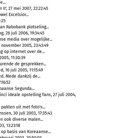
e...
I', 27 mei 2007, 22:22:45
el Excelsior...
:25
van Rabobank plotseling...
 26 juli 2006, 19:34:45
se media over mogelijke...
0 november 2005, 23:43:49
 op internet over de...
005, 11:30:39
durende de gesprekken...
16 juli 2005, 11:15:49
d. Mede dankzij de...
:16:52
Spaanse Segunda...
cl ideale opstelling fans, 27 juli 2004,
pakten uit met foto's...
sen, 30 juli 2003, 17:35:43
n ook diverse malen...
3, 13:23:18
op basis van Koreaanse...
ebruari 2003, 20:50:01