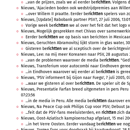
...van de prijzen, zoals we al eerder be
richtten
. Volgens d
Nieuws, 'Ajacieden boden ook wedstrijdpremies aan Willem I
...over Willem II praatte. Eerder be
richtten
spelers van zow
Nieuws, [Update] Rabobank partner PSV?, 27 juli 2006, 13:01
Vorige week be
richtten
we al over het feit dat het logo 
Nieuws, Mogelijk gesprekken met Chivas over samenwerking,
Eerder be
richtten
we op basis van berichten in Mexicaan
Nieuws, Geruchten Abramovitsj lijkt storm in glas water, 3
Gisteren be
richtten
we al sceptisch over de berichtgeving
Nieuws, Lee: na mij meer Koreanen naar PSV, 28 augustus 2
...van de problemen waarover de media be
richtten
. "Ge
Nieuws, Transferium voor autocombi naar Eindhoven gereed, 
...in Eindhoven waarover wij eerder al be
richtten
is geree
Nieuws, 'PSV informeert bij Gijon naar Fuego', 7 juli 2005, 07
...waar we gisteren al over be
richtten
. De speler uit de 
Nieuws, Presentatie Farfan breed uitgemeten in pers Peru in
07:23:56
...in de media in Peru. Alle media be
richtten
daarover en 
Nieuws, Na Peace Cup ook Philips Cup voor PSV; Debuut Jans
...feit dat de PSV-fans meeluisterden, en
richtten
zich da
Nieuws, Oost-Aziatisch kampioenschap afgelast, 15 mei 200
...in het Verre Oosten. Eerder vandaag be
richtten
we nog 
Nieuws, Zorgen fans voor doorbraak bij kaartverkoop?, 28 f