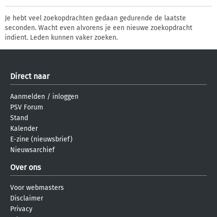
Je hebt veel zoekopdrachten gedaan gedurende de laatste
seconden. Wacht even alvorens je een nieuwe zoekopdracht
indient. Leden kunnen vaker zoeken.
Direct naar
Aanmelden
/
inloggen
PSV Forum
Stand
Kalender
E-zine (nieuwsbrief)
Nieuwsarchief
Over ons
Voor webmasters
Disclaimer
Privacy