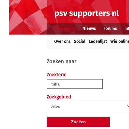
Voorpagina
Nieuws
Forums
In
Over ons
Social
Ledenlijst
Wie onlin
Zoeken naar
Zoekterm
Zoekgebied