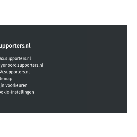
upporters.nl
ax.supporters.nl
eyenoord.supporters.nl
V.supporters.nl
itemap
ijn voorkeuren
ookie-instellingen