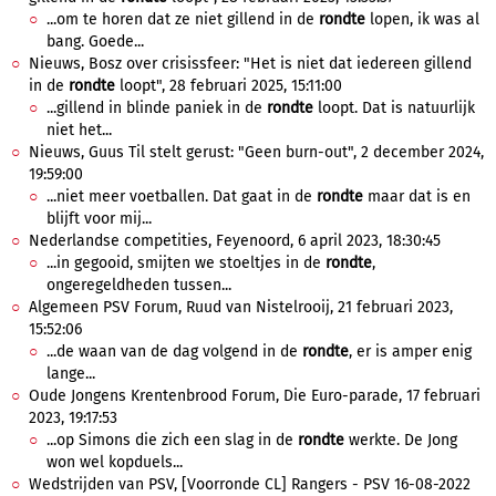
...om te horen dat ze niet gillend in de
rondte
lopen, ik was al
bang. Goede...
Nieuws, Bosz over crisissfeer: "Het is niet dat iedereen gillend
in de
rondte
loopt", 28 februari 2025, 15:11:00
...gillend in blinde paniek in de
rondte
loopt. Dat is natuurlijk
niet het...
Nieuws, Guus Til stelt gerust: "Geen burn-out", 2 december 2024,
19:59:00
...niet meer voetballen. Dat gaat in de
rondte
maar dat is en
blijft voor mij...
Nederlandse competities, Feyenoord, 6 april 2023, 18:30:45
...in gegooid, smijten we stoeltjes in de
rondte
,
ongeregeldheden tussen...
Algemeen PSV Forum, Ruud van Nistelrooij, 21 februari 2023,
15:52:06
...de waan van de dag volgend in de
rondte
, er is amper enig
lange...
Oude Jongens Krentenbrood Forum, Die Euro-parade, 17 februari
2023, 19:17:53
...op Simons die zich een slag in de
rondte
werkte. De Jong
won wel kopduels...
Wedstrijden van PSV, [Voorronde CL] Rangers - PSV 16-08-2022