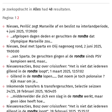
Je zoekopdracht in
Alles
had
48
resultaten.
Pagina: 1
2
Nieuws, Perišić zegt Marseille af en beslist na interlandperiode,
4 juni 2025, 17:39:00
...afgelopen dagen deden er geruchten de
rondte
dat
Olympique Marseille zou...
Nieuws, Deal met Sparta en Olij nagenoeg rond, 2 juni 2025,
19:00:00
...van Sparta. De geruchten gingen al de
rondte
sinds PSV
kampioen werd, maar...
Nieuwsreacties, Bosz over crisissfeer: "Het is niet dat iedereen
gillend in de
rondte
loopt", 1 maart 2025, 12:57:02
Gillend in de
rondte
lopen...... Dat noem je toch polonaise ?
Kijk maar om je...
Inkomende transfers & transfergeruchten, Selectie seizoen
24/25, 28 februari 2025, 16:54:05
...middenvelder die zich een slag in de
rondte
werkt, maar
geen idee heeft hoe...
Nieuwsreacties, Bosz over crisissfeer: "Het is niet dat iedereen
gillend in de
rondte
loopt", 28 februari 2025, 15:35:37