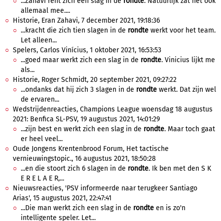
...Zahavi rent zich een slag in de
rondte
. Natuurlijk zat het ook
allemaal mee....
Historie, Eran Zahavi, 7 december 2021, 19:18:36
...kracht die zich tien slagen in de
rondte
werkt voor het team.
Let alleen...
Spelers, Carlos Vinícius, 1 oktober 2021, 16:53:53
...goed maar werkt zich een slag in de
rondte
. Vinicius lijkt me
als...
Historie, Roger Schmidt, 20 september 2021, 09:27:22
...ondanks dat hij zich 3 slagen in de
rondte
werkt. Dat zijn wel
de ervaren...
Wedstrijdenreacties, Champions League woensdag 18 augustus
2021: Benfica SL-PSV, 19 augustus 2021, 14:01:29
...zijn best en werkt zich een slag in de
rondte
. Maar toch gaat
er heel veel...
Oude Jongens Krentenbrood Forum, Het tactische
vernieuwingstopic., 16 augustus 2021, 18:50:28
...en die stoort zich 6 slagen in de
rondte
. Ik ben met den S K
E R E L A E R,...
Nieuwsreacties, 'PSV informeerde naar terugkeer Santiago
Arias', 15 augustus 2021, 22:47:41
...Die man werkt zich een slag in de
rondte
en is zo'n
intelligente speler. Let...