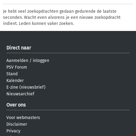
Je hebt veel zoekopdrachten gedaan gedurende de laatste
seconden. Wacht even alvorens je een nieuwe zoekopdracht
indient. Leden kunnen vaker zoeken.
Direct naar
Aanmelden
/
inloggen
PSV Forum
Stand
Kalender
E-zine (nieuwsbrief)
Nieuwsarchief
Over ons
Voor webmasters
Disclaimer
Privacy