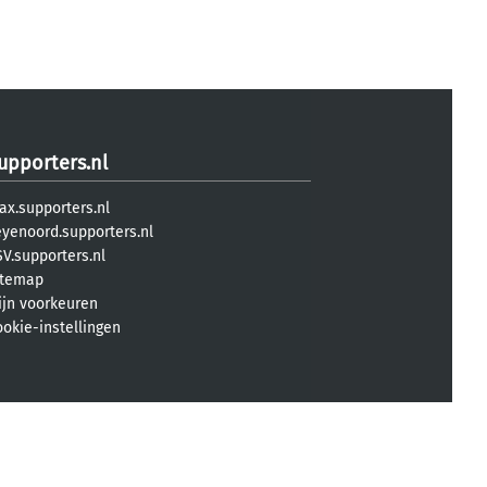
upporters.nl
ax.supporters.nl
eyenoord.supporters.nl
V.supporters.nl
itemap
ijn voorkeuren
ookie-instellingen