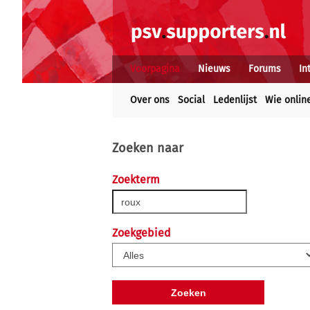
Voorpagina
Nieuws
Forums
In
Over ons
Social
Ledenlijst
Wie onlin
Zoeken naar
Zoekterm
Zoekgebied