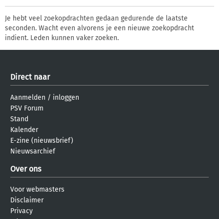
Je hebt veel zoekopdrachten gedaan gedurende de laatste
seconden. Wacht even alvorens je een nieuwe zoekopdracht
indient. Leden kunnen vaker zoeken.
Direct naar
Aanmelden
/
inloggen
PSV Forum
Stand
Kalender
E-zine (nieuwsbrief)
Nieuwsarchief
Over ons
Voor webmasters
Disclaimer
Privacy