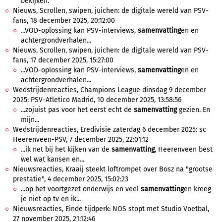
bekijken.
Nieuws, Scrollen, swipen, juichen: de digitale wereld van PSV-
fans, 18 december 2025, 20:12:00
...VOD-oplossing kan PSV-interviews,
samenvatting
en en
achtergrondverhalen...
Nieuws, Scrollen, swipen, juichen: de digitale wereld van PSV-
fans, 17 december 2025, 15:27:00
...VOD-oplossing kan PSV-interviews,
samenvatting
en en
achtergrondverhalen...
Wedstrijdenreacties, Champions League dinsdag 9 december
2025: PSV-Atletico Madrid, 10 december 2025, 13:58:56
...zojuist pas voor het eerst echt de
samenvatting
gezien. En
mijn...
Wedstrijdenreacties, Eredivisie zaterdag 6 december 2025: sc
Heerenveen-PSV, 7 december 2025, 22:01:12
...ik net bij het kijken van de
samenvatting
, Heerenveen best
wel wat kansen en...
Nieuwsreacties, Kraaij steekt loftrompet over Bosz na "grootse
prestatie", 4 december 2025, 15:02:23
...op het voortgezet onderwijs en veel
samenvatting
en kreeg
je niet op tv en ik...
Nieuwsreacties, Einde tijdperk: NOS stopt met Studio Voetbal,
27 november 2025, 21:12:46