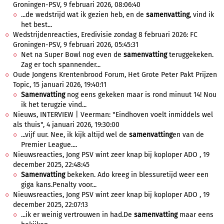
Groningen-PSV, 9 februari 2026, 08:06:40
...de wedstrijd wat ik gezien heb, en de
samenvatting
, vind ik
het best...
Wedstrijdenreacties, Eredivisie zondag 8 februari 2026: FC
Groningen-PSV, 9 februari 2026, 05:45:31
Net na Super Bowl nog even de
samenvatting
teruggekeken.
Zag er toch spannender...
Oude Jongens Krentenbrood Forum, Het Grote Peter Pakt Prijzen
Topic, 15 januari 2026, 19:40:11
Samenvatting
nog eens gekeken maar is rond minuut 14! Nou
ik het terugzie vind...
Nieuws, INTERVIEW | Veerman: "Eindhoven voelt inmiddels wel
als thuis", 4 januari 2026, 19:30:00
...vijf uur. Nee, ik kijk altijd wel de
samenvatting
en van de
Premier League....
Nieuwsreacties, Jong PSV wint zeer knap bij koploper ADO , 19
december 2025, 22:48:45
Samenvatting
bekeken. Ado kreeg in blessuretijd weer een
giga kans.Penalty voor...
Nieuwsreacties, Jong PSV wint zeer knap bij koploper ADO , 19
december 2025, 22:07:13
...ik er weinig vertrouwen in had.De
samenvatting
maar eens