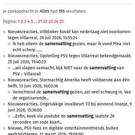
Je zoekopdracht in
Alles
had
616
resultaten.
Pagina: 1
2
3
4
5
...
21
22
23
24
25
Nieuwsreacties, Uitblinker Kovář kan nederlaag niet voorkomen
tegen Villarreal, 26 juli 2026, 13:55:24
Ik heb alleen de
samenvatting
gezien, maar ik vond Plea niet
echt scherp …...
Nieuwsreacties, Opstelling PSV tegen Villarreal bekendgemaakt,
25 juli 2026, 19:40:23
...wil slapen vannacht, kijk NIET naar de
samenvatting
van
PSV - Villareal!
Nieuwsreacties, Stormachtig Amerika heeft voldoende aan één
helft, 13 juni 2026, 16:03:36
Vanochtend de
samenvatting
gezien, zat veel schwung in. Van
de organiserende...
Nieuwsreacties, Ongelukkige invalbeurt Til bij winnend Oranje, 9
juni 2026, 15:36:00
...Enfin, keek via youtube de
samenvatting
, laatste 26
seconden om rode kaart...
Nieuws, PSV-fans en digitale entertainmenttrends buiten
wedstrijddagen, 31 maart 2026, 19:08:00