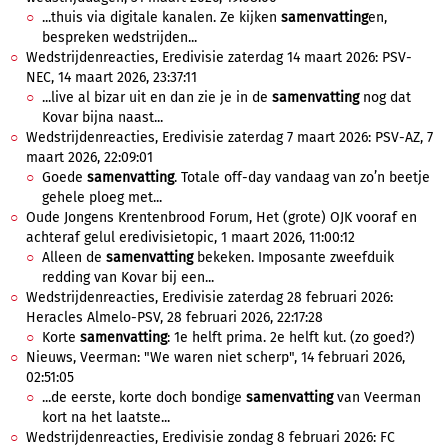
...thuis via digitale kanalen. Ze kijken
samenvatting
en,
bespreken wedstrijden...
Wedstrijdenreacties, Eredivisie zaterdag 14 maart 2026: PSV-
NEC, 14 maart 2026, 23:37:11
...live al bizar uit en dan zie je in de
samenvatting
nog dat
Kovar bijna naast...
Wedstrijdenreacties, Eredivisie zaterdag 7 maart 2026: PSV-AZ, 7
maart 2026, 22:09:01
Goede
samenvatting
. Totale off-day vandaag van zo’n beetje
gehele ploeg met...
Oude Jongens Krentenbrood Forum, Het (grote) OJK vooraf en
achteraf gelul eredivisietopic, 1 maart 2026, 11:00:12
Alleen de
samenvatting
bekeken. Imposante zweefduik
redding van Kovar bij een...
Wedstrijdenreacties, Eredivisie zaterdag 28 februari 2026:
Heracles Almelo-PSV, 28 februari 2026, 22:17:28
Korte
samenvatting
: 1e helft prima. 2e helft kut. (zo goed?)
Nieuws, Veerman: "We waren niet scherp", 14 februari 2026,
02:51:05
...de eerste, korte doch bondige
samenvatting
van Veerman
kort na het laatste...
Wedstrijdenreacties, Eredivisie zondag 8 februari 2026: FC